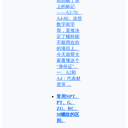
却忽略了头
上的标记
——A2-70、
A4-80。这些
数字和字
母，直接决
定了螺栓能
不能用在你
的项目上。
今天就帮大
家看懂这个
“身份证”。
一、A2和
A4：代表材
质等 …
常用NPT、
PT、G、
ZG、RC、
M螺纹的区
别。