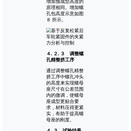
增加预成型高度的
原理相同。增加螺
孔包高度示意如图
８ 所示。
４. ２. ３ 调整螺
孔精整挤工序
通过调整螺孔精整
挤工序中螺孔冲头
的高度来实现螺母
座尺寸在公差范围
内的微调，使螺母
座成型更贴合要
求，材料压得更紧
实，有助于提高螺
母座的刚度。
４. ３ 试验结果