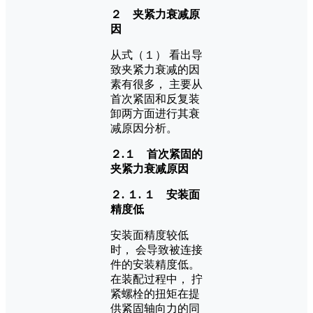
２ 夹紧力衰减原
因
从式（１） 看出导
致夹紧力衰减的因
素有很多， 主要从
首次紧固和反复装
卸两方面进行其衰
减原因分析。
２.１ 首次紧固的
夹紧力衰减原因
２. １. １ 安装面
精度低
安装面精度较低
时， 会导致被连接
件的安装精度低。
在装配过程中， 拧
紧螺栓的扭矩在提
供紧固轴向力的同