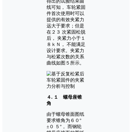
得出的试验结果曲
线可知， 车轮紧固
件首次使用时可以
提供的有效夹紧力
远大于要求；但是
在２３ 次紧固松脱
后， 夹紧力小于１
８ｋＮ， 不能满足
设计要求。夹紧力
与松紧次数的关系
曲线如图５所示。
４. １ 螺母座锥
角
由于螺母锥面图纸
要求锥角为６０°
±０ ５°， 而钢轮