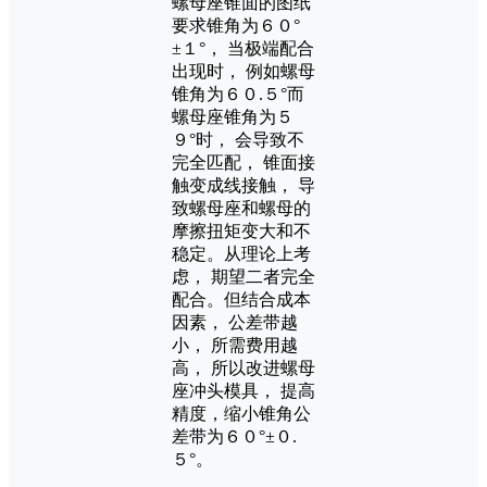
螺母座锥面的图纸
要求锥角为６０°
±１°， 当极端配合
出现时， 例如螺母
锥角为６０.５°而
螺母座锥角为５
９°时， 会导致不
完全匹配， 锥面接
触变成线接触， 导
致螺母座和螺母的
摩擦扭矩变大和不
稳定。从理论上考
虑， 期望二者完全
配合。但结合成本
因素， 公差带越
小， 所需费用越
高， 所以改进螺母
座冲头模具， 提高
精度，缩小锥角公
差带为６０°±０.
５°。