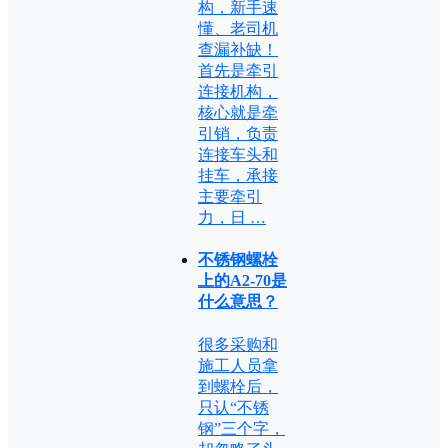
构，新手速
懂、老司机
查漏补缺！
首先是牵引
连接机构，
核心就是牵
引销，负责
连接车头和
挂车，承接
主要牵引
力，日 …
不锈钢螺栓
上的A2-70是
什么意思？
很多采购和
施工人员拿
到螺栓后，
只认“不锈
钢”三个字，