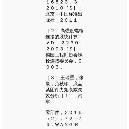
１６８２３．３－
２０１０［Ｓ］．
北京：中国标准出
版社，２０１１．
［２］ 高强度螺栓
连接的系统计算：
ＶＤＩ ２２３０－
２００３［Ｓ］．
德国工程师协会螺
栓连接委员会，２
００３．
［３］ 王瑞重，张
康，范秋珍．底盘
紧固件力矩衰减失
效分析［Ｊ］．汽
车
零部件，２０１６
（２）：７２－７
４．ＷＡＮＧ Ｒ