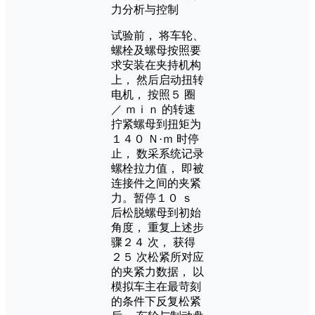
试验前， 将车轮、
螺栓及螺母按照要
求安装在夹持机构
上， 然后启动扭转
电机， 按照５ 圈
／ ｍｉｎ 的转速
拧紧螺母到扭矩为
１４０ Ｎ·ｍ 时停
止， 数采系统记录
螺栓拉力值， 即被
连接件之间的夹紧
力。暂停１０ ｓ
后松脱螺母到初始
角度， 重复上述步
骤２４ 次， 获得
２５ 次松紧所对应
的夹紧力数据， 以
模拟车主在最苛刻
的条件下反复松紧