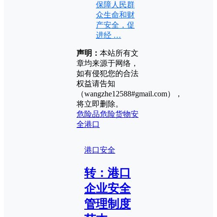
保障人民群
众生命和财
产安全，促
进经 …
声明：
本站所有文
章均来源于网络，
如有侵犯您的合法
权益请告知
（wangzhe12588#gmail.com），
将立即删除。
危险品
危险货物
安
全
港口
港口安全
转：港口
企业安全
管理制度