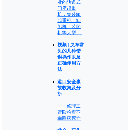
业的轨道式
门座起重
机，集装箱
起重机、卸
船机、装船
机等大型 …
视频 | 叉车常
见的几种错
误操作以及
正确使用方
法
港口安全事
故收集及分
析
一、修理工
冒险检查不
幸跌落死亡