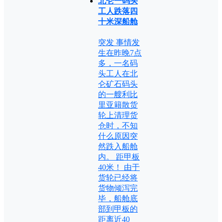
北仑一码头
工人跌落四
十米深船舱
突发 事情发
生在昨晚7点
多，一名码
头工人在北
仑矿石码头
的一艘利比
里亚籍散货
轮上清理货
仓时，不知
什么原因突
然跌入船舱
内。 距甲板
40米！ 由于
货轮已经将
货物倾泻完
毕，船舱底
部到甲板的
距离近40