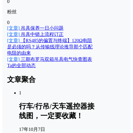
0
粉丝
0
[文章]
吊具保养一日小问题
[文章]
吊具中锁上流程订正
[文章]
【RS485的偏置与终端】120Ω电阻
是必须的吗？从传输线理论推导那个匹配
电阻的由来
[文章]
三期布罗马双箱吊具电气快查图表
Ta的全部动态
文章聚合
1
行车/行吊/天车遥控器接
线图，一定要收藏！
17年10月7日