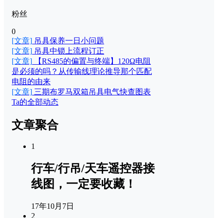
粉丝
0
[文章]
吊具保养一日小问题
[文章]
吊具中锁上流程订正
[文章]
【RS485的偏置与终端】120Ω电阻
是必须的吗？从传输线理论推导那个匹配
电阻的由来
[文章]
三期布罗马双箱吊具电气快查图表
Ta的全部动态
文章聚合
1
行车/行吊/天车遥控器接
线图，一定要收藏！
17年10月7日
2