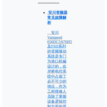
---------------
安川变频器
常见故障解
析
安川
Varispeed
656DC5/676H5
及FSD系列
的变频驱动
系统是专门
为港口机械
设计的，在
岸桥电控系
统中占据了
必不可少的
地位，作为
工程维修人
员除了掌握
设备逻辑控
制方面的原