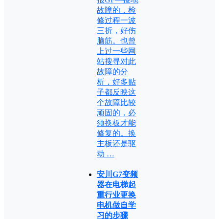
故障的，检
修过程一波
三折，好伤
脑筋。也曾
上过一些网
站搜寻对此
故障的分
析，好多贴
子都反映这
个故障比较
顽固的，必
须换板才能
修复的。换
主板还是驱
动 …
安川G7变频
器在电梯起
重行业更换
电机做自学
习的步骤