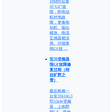
10MIN后显
示“GF”故
障，即电动
机对地故
障，更换电
动机、输出
模块、电流
互感器都没
用。仔细查
阅GF故 …
安川变频器
报GF故障修
复过程（转
自旷野之
雪）
最近检修一
台安川616G3
型55kW变频
器，上电即
报GF—接地