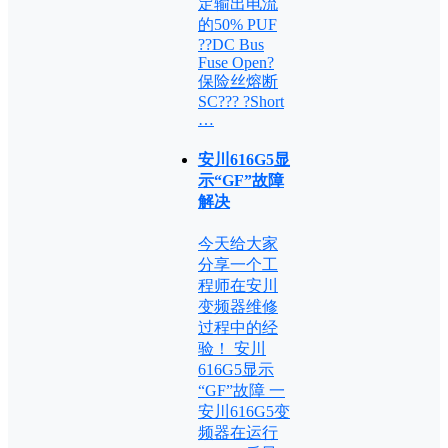
定输出电流
的50% PUF
??DC Bus
Fuse Open?
保险丝熔断
SC??? ?Short
…
安川616G5显
示“GF”故障
解决
今天给大家
分享一个工
程师在安川
变频器维修
过程中的经
验！ 安川
616G5显示
“GF”故障 一
安川616G5变
频器在运行