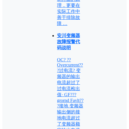
理，更要在
实际工作中
善于排除故
障 …
安川变频器
故障报警代
码说明
OC? ??
Overcurrent??
?过电流? 变
频器的输出
电流超过了
过电流检出
值· GF???
grornd Favlt??
?接地 变频器
输出侧的接
地电流超过
了变频器额