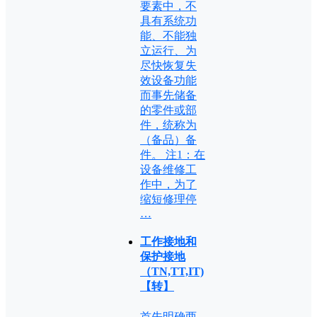
要素中，不
具有系统功
能、不能独
立运行、为
尽快恢复失
效设备功能
而事先储备
的零件或部
件，统称为
（备品）备
件。 注1：在
设备维修工
作中，为了
缩短修理停
…
工作接地和
保护接地
（TN,TT,IT)
【转】
首先明确两