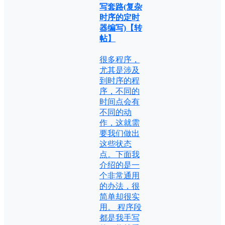
写套路(复杂
时序的定时
器编写)【转
帖】
很多程序，
尤其是涉及
到时序的程
序，不同的
时间点会有
不同的动
作，这就需
要我们做出
这些状态
点。下面我
介绍的是一
个非常通用
的办法，很
简单却很实
用。 程序段
都是我手写