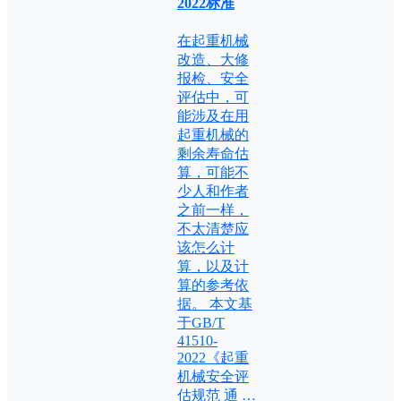
2022标准
在起重机械
改造、大修
报检、安全
评估中，可
能涉及在用
起重机械的
剩余寿命估
算，可能不
少人和作者
之前一样，
不太清楚应
该怎么计
算，以及计
算的参考依
据。 本文基
于GB/T
41510-
2022《起重
机械安全评
估规范 通 …