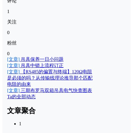
评论
1
关注
0
粉丝
0
[文章]
吊具保养一日小问题
[文章]
吊具中锁上流程订正
[文章]
【RS485的偏置与终端】120Ω电阻
是必须的吗？从传输线理论推导那个匹配
电阻的由来
[文章]
三期布罗马双箱吊具电气快查图表
Ta的全部动态
文章聚合
1