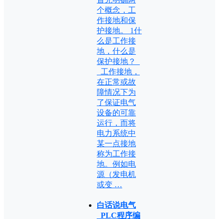
个概念，工
作接地和保
护接地。 1什
么是工作接
地，什么是
保护接地？
工作接地，
在正常或故
障情况下为
了保证电气
设备的可靠
运行，而将
电力系统中
某一点接地
称为工作接
地。例如电
源（发电机
或变 …
白话说电气
_PLC程序编