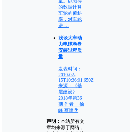
量。以测得
的数据计算
车轮的偏斜
率，对车轮
进 …
浅谈大车动
力电缆卷盘
安装过程质
量
发表时间：
2019-02-
15T10:36:01.650Z
来源：《基
层建设》
2018年第36
期 作者： 徐
峰 蔡建兵
声明：
本站所有文
章均来源于网络，