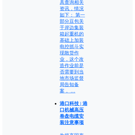
具查询相关
资讯，情况
如下： 第一
部分豆包关
于岸边集装
箱起重机的
基础上加装
电控抓斗实
现散货作
业，这个改
造作业前是
否需要到当
地市场监督
局告知备
案， …
港口科技 | 港
口机械高压
卷盘电缆安
装注意事项