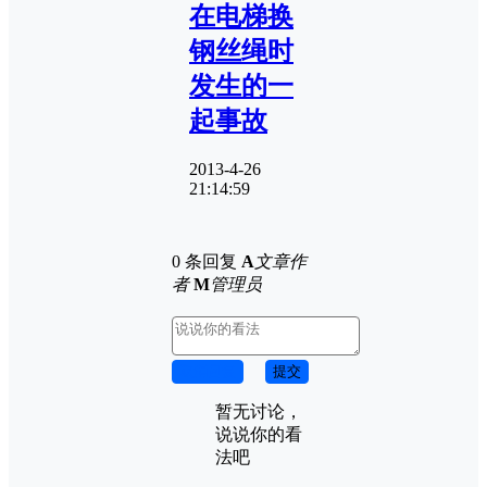
在电梯换
钢丝绳时
发生的一
起事故
2013-4-26
21:14:59
0 条回复
A
文章作
者
M
管理员
取消回复
提交
暂无讨论，
说说你的看
法吧