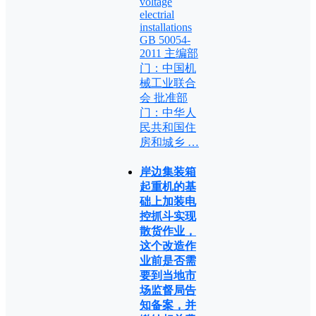
voltage
electrial
installations
GB 50054-
2011 主编部
门：中国机
械工业联合
会 批准部
门：中华人
民共和国住
房和城乡 …
岸边集装箱
起重机的基
础上加装电
控抓斗实现
散货作业，
这个改造作
业前是否需
要到当地市
场监督局告
知备案，并