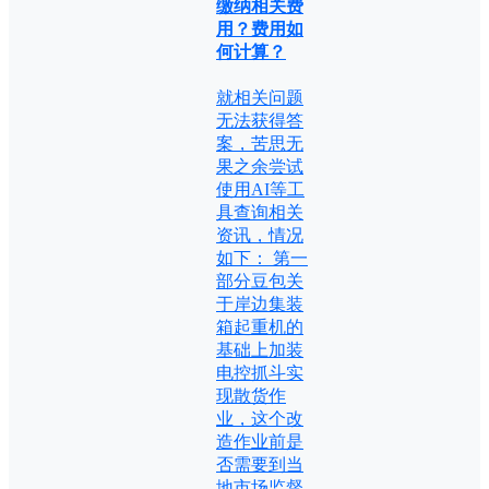
缴纳相关费
用？费用如
何计算？
就相关问题
无法获得答
案，苦思无
果之余尝试
使用AI等工
具查询相关
资讯，情况
如下： 第一
部分豆包关
于岸边集装
箱起重机的
基础上加装
电控抓斗实
现散货作
业，这个改
造作业前是
否需要到当
地市场监督