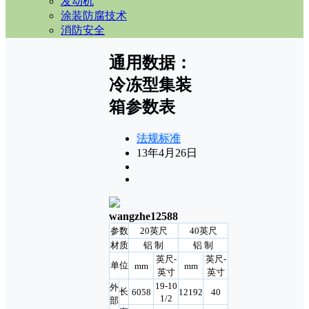
发动机
涂装防腐技术
消防安全
通用数据：
冷冻型集装
箱参数表
法规标准
13年4月26日
wangzhe12588
参数
20英尺
40英尺
材质
铝 制
铝 制
英尺-
英尺-
单位
mm
mm
英寸
英寸
19-10
外
长
6058
12192
40
1/2
部