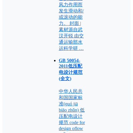
风力作用而
发生滑动和/
或滚动的能
力。 封面 |
素材源自武
汉开锐 由交
通运输部水
运科学研 …
GB 50054-
2011低压配
电设计规范
(全文)
中华人民共
和国国家标
准(ɡuó jiā
biāo zhǔn) 低
压配电设计
规范 code for
design oflow