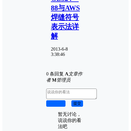
88与AWS
焊缝符号
表示法详
解
2013-6-8
3:38:46
0 条回复
A
文章作
者
M
管理员
取消回复
提交
暂无讨论，
说说你的看
法吧