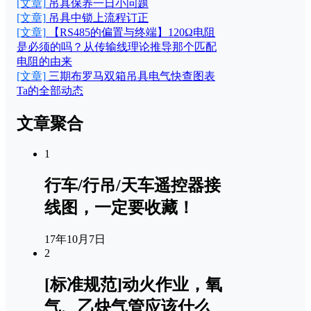
[文章]
吊具保养一日小问题
[文章]
吊具中锁上流程订正
[文章]
【RS485的偏置与终端】120Ω电阻
是必须的吗？从传输线理论推导那个匹配
电阻的由来
[文章]
三期布罗马双箱吊具电气快查图表
Ta的全部动态
文章聚合
1
行车/行吊/天车遥控器接
线图，一定要收藏！
17年10月7日
2
[标准规范]动火作业，氧
气、乙炔气管应该什么