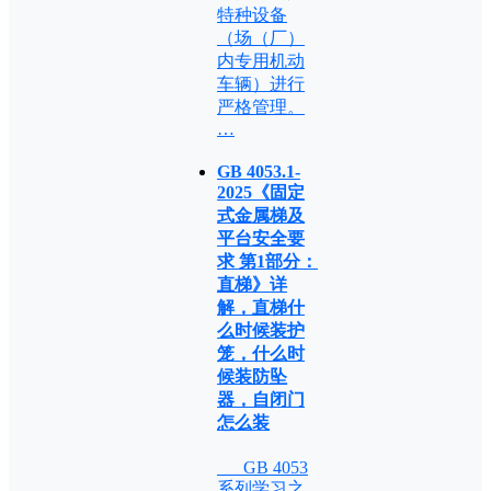
特种设备
（场（厂）
内专用机动
车辆）进行
严格管理。
…
GB 4053.1-
2025《固定
式金属梯及
平台安全要
求 第1部分：
直梯》详
解，直梯什
么时候装护
笼，什么时
候装防坠
器，自闭门
怎么装
GB 4053
系列学习之