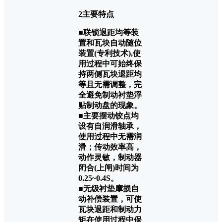
2主要特点
■联锁退距均等装
置和瓦块自动随位
装置(专利技术),使
用过程中可始终保
持两侧瓦块退距均
等且无需调整，完
全避免制动衬垫浮
贴制动盘的现象。
■主要摆动铰点均
设有自润滑轴承，
使用过程中无需润
滑；传动效率高，
动作灵敏，制动器
闭合(上闸)时间为
0.25~0.4S。
■无级衬垫摩损自
动补偿装置，可使
瓦块退距和制动力
矩在使用过程中保