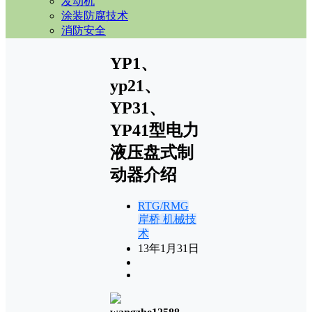
发动机
涂装防腐技术
消防安全
YP1、
yp21、
YP31、
YP41型电力
液压盘式制
动器介绍
RTG/RMG
岸桥
机械技
术
13年1月31日