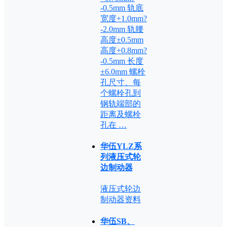
-0.5mm 轨底
宽度+1.0mm?
-2.0mm 轨腰
高度±0.5mm
高度+0.8mm?
-0.5mm 长度
±6.0mm 螺栓
孔尺寸、每
个螺栓孔到
钢轨端部的
距离及螺栓
孔在 …
华伍YLZ系
列液压式轮
边制动器
液压式轮边
制动器资料
华伍SB、