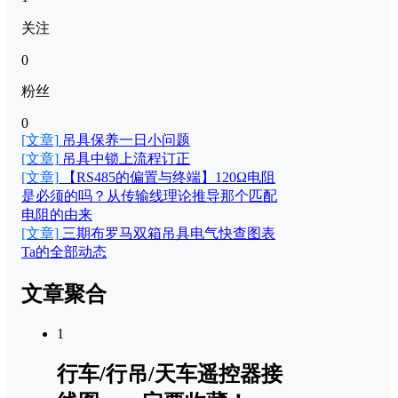
关注
0
粉丝
0
[文章]
吊具保养一日小问题
[文章]
吊具中锁上流程订正
[文章]
【RS485的偏置与终端】120Ω电阻
是必须的吗？从传输线理论推导那个匹配
电阻的由来
[文章]
三期布罗马双箱吊具电气快查图表
Ta的全部动态
文章聚合
1
行车/行吊/天车遥控器接