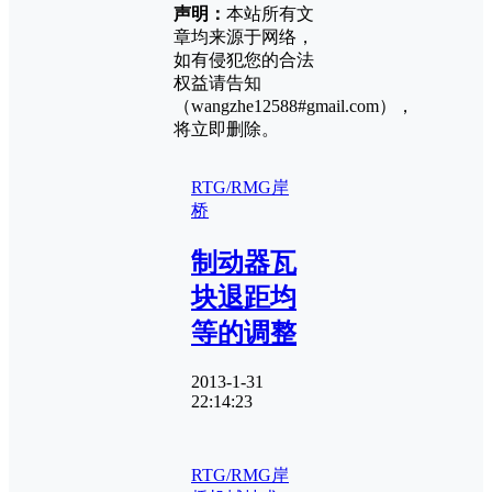
声明：
本站所有文
章均来源于网络，
如有侵犯您的合法
权益请告知
（wangzhe12588#gmail.com），
将立即删除。
RTG/RMG
岸
桥
制动器瓦
块退距均
等的调整
2013-1-31
22:14:23
RTG/RMG
岸