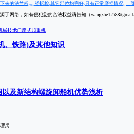
断裂下来的法兰板,,,, 经拆检,其它部位均完好,只有正常磨损情况,,上
于网络，如有侵犯您的合法权益请告知（wangzhe12588#gmai
机械技术
门座式起重机
机、铁路)及其他知识
绍以及新结构螺旋卸船机优势浅析
理员