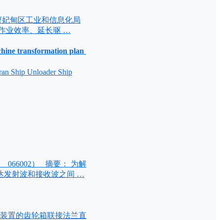
山市曹妃甸区工业和信息化局
装船作业效率、延长驱 …
e transformation plan
Ship Unloader Ship
66002） 摘要： 为解
发射波和接收波之间 …
回转装置的齿轮箱联接法兰直