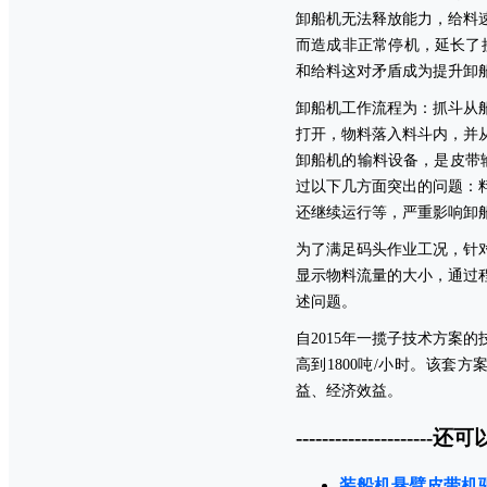
卸船机无法释放能力，给料
而造成非正常停机，延长了
和给料这对矛盾成为提升卸
卸船机工作流程为：抓斗从
打开，物料落入料斗内，并
卸船机的输料设备，是皮带
过以下几方面突出的问题：
还继续运行等，严重影响卸
为了满足码头作业工况，针
显示物料流量的大小，通过
述问题。
自
2015
年一揽子技术方案的
高到
1800
吨
/
小时。该套方
益、经济效益。
---------------------还可
装船机悬臂皮带机