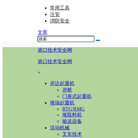
常用工具
注安
消防安全
文章
港口技术安全网
港口技术安全网
×
岸边起重机
岸桥
门座式起重机
堆场起重机
RTG/RMG
堆取料机
输送设备
流动机械
叉车技术