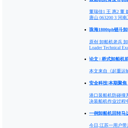
董瑞佳1 王 惠2 
唐山 063200 
珠海1800tph链斗卸船机机
原创 卸船机老兵 卸船机装船机技
Loader Technical
论文 | 桥式卸船
本文来自《起重运输
安全科技|本期聚焦
港口装船机防碰撞系
决装船机作业过程
一例卸船机回转马
今日,江苏一用户带