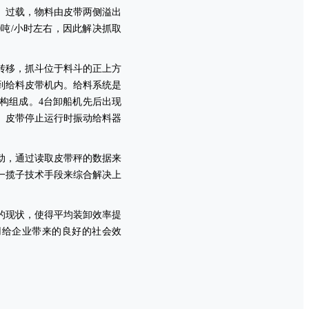
、过载，物料由皮带两侧溢出
0
吨
/
小时左右，因此解决抓取
转移，抓斗位于料斗的正上方
到给料皮带机内。给料系统是
构组成。
4
台卸船机先后出现
、皮带停止运行时振动给料器
动，通过读取皮带秤的数据来
一揽子技术手段来综合解决上
的现状，使得平均装卸效率提
用给企业带来的良好的社会效