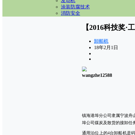
发动机
涂装防腐技术
消防安全
【2016科技奖
卸船机
18年2月1日
wangzhe12588
镇海港埠分公司隶属宁波舟
埠公司煤炭及散货的接卸任
通用泊位上的
4
台卸船机是