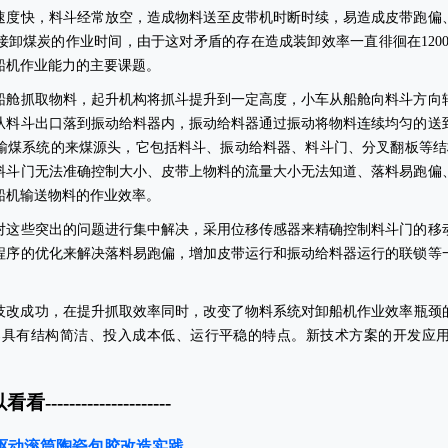
速度快，料斗经常放空，造成物料送至皮带机时断时续，易造成皮带跑偏
接卸煤炭的作业时间，由于这对矛盾的存在造成装卸效率一直徘徊在
120
船机作业能力的主要课题。
船舱抓取物料，起升机构将抓斗提升到一定高度，小车从船舱向料斗方向
从料斗出口落到振动给料器内，振动给料器通过振动将物料连续均匀的送
输煤系统的来煤源头，它包括料斗、振动给料器、料斗门、分叉翻板等结
料斗门无法准确控制大小、皮带上物料的流量大小无法知道、落料易跑偏
船机输送物料的作业效率。
对这些突出的问题进行集中解决，采用位移传感器来精确控制料斗门的移
程序的优化来解决落料易跑偏，增加皮带运行和振动给料器运行的联锁等
技改成功，在提升抓取效率同时，改变了物料系统对卸船机作业效率瓶颈
案具有结构简洁、投入成本低、运行平稳的特点。新技术方案的开发应
以看看---------------------
驱动滚筒陶瓷包胶改造实践