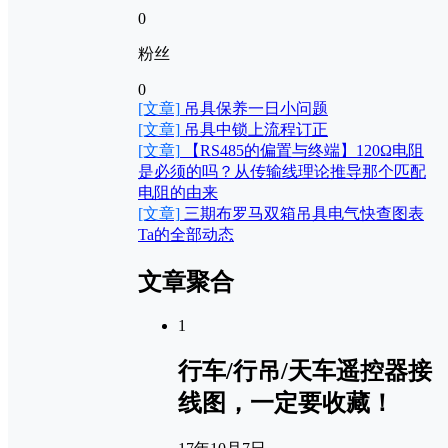
0
粉丝
0
[文章]
吊具保养一日小问题
[文章]
吊具中锁上流程订正
[文章]
【RS485的偏置与终端】120Ω电阻
是必须的吗？从传输线理论推导那个匹配
电阻的由来
[文章]
三期布罗马双箱吊具电气快查图表
Ta的全部动态
文章聚合
1
行车/行吊/天车遥控器接
线图，一定要收藏！