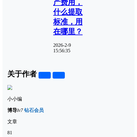
产费用，
什么提取
标准，用
在哪里？
2026-2-9
15:56:35
关于作者
关注
私信
小小编
博导
lv7
钻石会员
文章
81