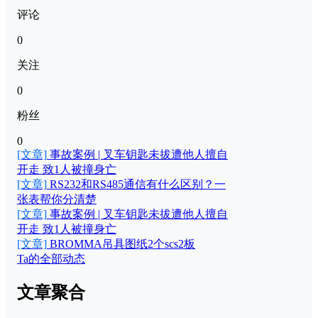
评论
0
关注
0
粉丝
0
[文章]
事故案例 | 叉车钥匙未拔遭他人擅自
开走 致1人被撞身亡
[文章]
RS232和RS485通信有什么区别？一
张表帮你分清楚
[文章]
事故案例 | 叉车钥匙未拔遭他人擅自
开走 致1人被撞身亡
[文章]
BROMMA吊具图纸2个scs2板
Ta的全部动态
文章聚合