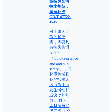
械抗风防滑
技术规范，
国家标准
GB/T 47722-
2026
对于露天工
作的起重
机，需要具
有抗风防滑
安全性
（wind⁃resistance
and anti⁃slip
safety ），即
起重机械具
备的抵抗因
风力作用而
发生滑动和/
或滚动的能
力。 封面 |
素材源自武
汉开锐 由交