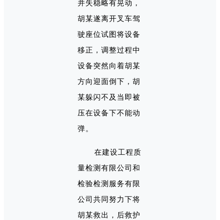
并失稳略有晃动，
胡某遂离开叉车驾
驶座位试图将设备
移正，调整过程中
设备突然向着胡某
方向迎面倒下，胡
某躲闪不及当即被
压在设备下不能动
弹。
在建设工程质
量检测有限公司和
检验检测服务有限
公司共同努力下将
胡某救出，后救护