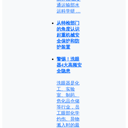
通运输部水
运科学研 …
从特检部门
的角度认识
起重机械安
全保护和防
护装置
警惕！洗眼
器4大高频安
全隐患
洗眼器是化
工、实验
室、制药、
危化品仓储
等行业，员
工眼部化学
灼伤、异物
溅入时的最