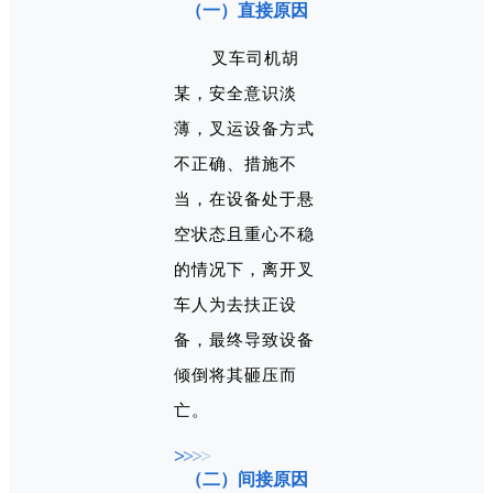
（一）直接原因
叉车司机胡
某，安全意识淡
薄，叉运设备方式
不正确、措施不
当，在设备处于悬
空状态且重心不稳
的情况下，离开叉
车人为去扶正设
备，最终导致设备
倾倒将其砸压而
亡。
>
>
>
>
（二）间接原因