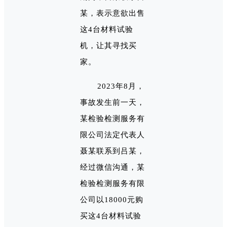
某，表示意欲出售
这4台材料试验
机，让其寻找买
家。
2023年8月，
事故发生前一天，
某检验检测服务有
限公司法定代表人
聂某联系到吕某，
经过微信沟通，某
检验检测服务有限
公司以18000元购
买这4台材料试验