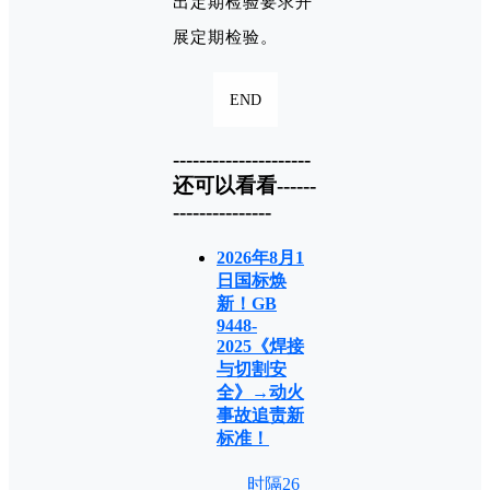
出定期检验要求开
展定期检验。
END
---------------------
还可以看看------
---------------
2026年8月1
日国标焕
新！GB
9448-
2025《焊接
与切割安
全》→动火
事故追责新
标准！
时隔26