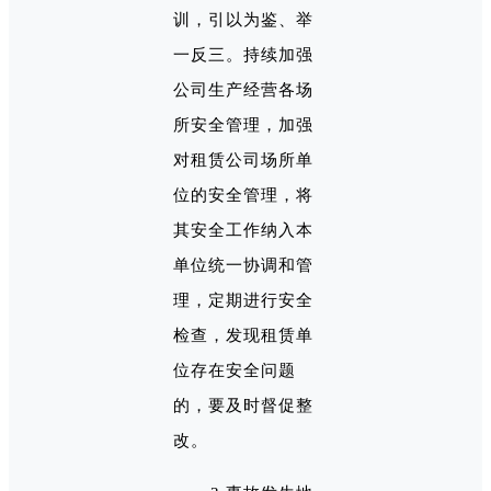
训，引以为鉴、举
一反三。持续加强
公司生产经营各场
所安全管理，加强
对租赁公司场所单
位的安全管理，将
其安全工作纳入本
单位统一协调和管
理，定期进行安全
检查，发现租赁单
位存在安全问题
的，要及时督促整
改。