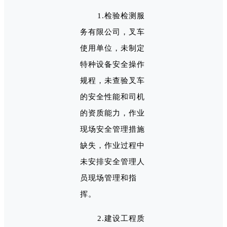
1.检验检测服
务有限公司，叉车
使用单位，未制定
特种设备安全操作
规程，未查验叉车
的安全性能和司机
的资质能力，作业
现场安全管理措施
缺失，作业过程中
未安排安全管理人
员现场管理和指
挥。
2.建设工程质