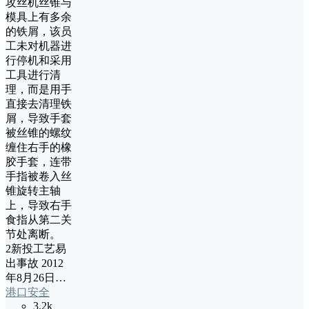
攻丝机丝锥与
模具上有多余
的铁屑，该员
工未对机器进
行停机和采用
工具进行清
理，而是用手
直接去清理铁
屑，导致手套
被丝锥的螺纹
缠住右手的橡
胶手套，连带
手指被卷入丝
锥旋转主轴
上，导致右手
食指从第二关
节处离断。
2新投工艺易
出事故 2012
年8月26日…
港口安全
3.2k