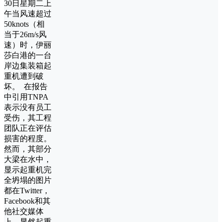
30日星期二上
午当风速超过
50knots（相
当于26m/s风
速）时，伊丽
莎白港的一台
岸边集装箱起
重机遭到破
坏。 在报告
中引用TNPA
表示没有员工
受伤，其工程
团队正在评估
损害的程度。
然而，其部分
大梁在水中，
显示起重机完
全坍塌的图片
都在Twitter，
Facebook和其
他社交媒体
上，显然起重