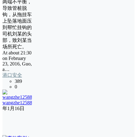
两端不平衡，
导致管桩脱
钩，从拖挂车
上坠落地面压
到帮忙挂钩的
司机刘某的头
部，致刘某当
场所死亡。
At about 21:30
on February
23, 2016, Guo,
a…
港口安全
389
0
wangzhe12588
24
年1月16日