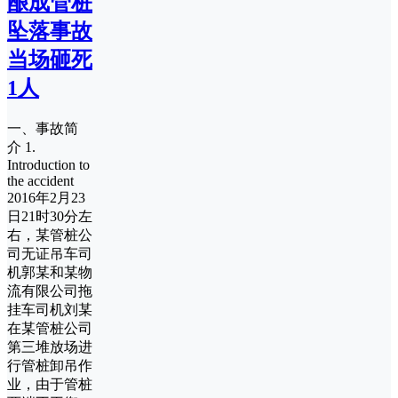
酿成管桩
坠落事故
当场砸死
1人
一、事故简
介 1.
Introduction to
the accident
2016年2月23
日21时30分左
右，某管桩公
司无证吊车司
机郭某和某物
流有限公司拖
挂车司机刘某
在某管桩公司
第三堆放场进
行管桩卸吊作
业，由于管桩