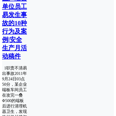
单位员工
易发生事
故的10种
行为及案
例|安全
生产月活
动稿件
1职责不清易
出事故2011年
9月24日03点
50分，某企业
端板车间员工
在攻完一叠
Φ500的端板
后进行清理机
器卫生，发现