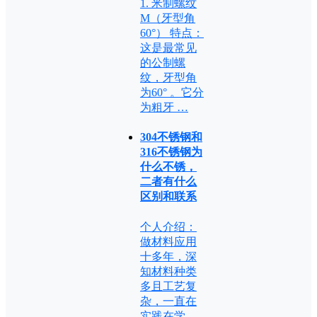
1. 米制螺纹
M（牙型角
60°） 特点：
这是最常见
的公制螺
纹，牙型角
为60° 。它分
为粗牙 …
304不锈钢和
316不锈钢为
什么不锈，
二者有什么
区别和联系
个人介绍：
做材料应用
十多年，深
知材料种类
多且工艺复
杂，一直在
实践在学