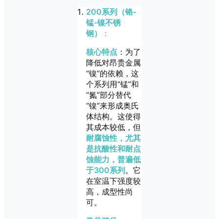
200系列（铬-
锰-镍不锈
钢）
：
核心特点
：为了
降低对昂贵金属
“镍”的依赖，这
个系列用“锰”和
“氮”部分替代
“镍”来形成奥氏
体结构。这使得
其成本较低，但
耐腐蚀性，尤其
是抗酸性和耐点
蚀能力，普遍低
于300系列
。它
在室温下强度较
高，成型性尚
可。