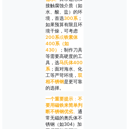
接触腐蚀介质（如
水、酸、盐）的环
境，首选
300系
；
如果预算有限且环
境干燥，可考虑
200系
或
铁素体
400系（如
430）
；制作刀具
等需要高硬度的工
具，选
马氏体400
系
；面对海水、化
工等严苛环境，
双
相不锈钢
是更可靠
的选择。
一个重要提示
：
不
要用磁铁来简单判
断不锈钢优劣
。
通
常无磁的奥氏体不
锈钢（如304）加