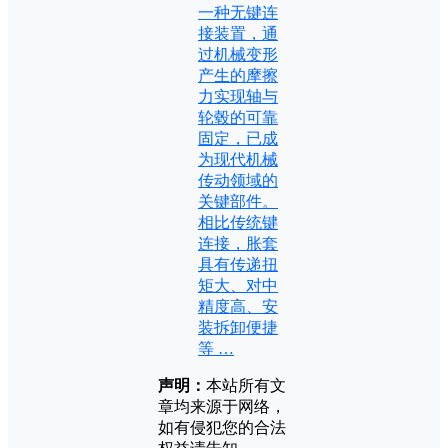
一种无键连
接装置，通
过机械变形
产生的摩擦
力实现轴与
轮毂的可靠
固定，已成
为现代机械
传动领域的
关键部件。
相比传统键
连接，胀套
具有传递扭
矩大、对中
精度高、安
装拆卸便捷
等 …
声明：
本站所有文
章均来源于网络，
如有侵犯您的合法