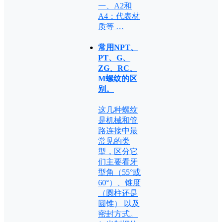
一、A2和
A4：代表材
质等 …
常用NPT、
PT、G、
ZG、RC、
M螺纹的区
别。
这几种螺纹
是机械和管
路连接中最
常见的类
型，区分它
们主要看牙
型角（55°或
60°）、锥度
（圆柱还是
圆锥） 以及
密封方式。