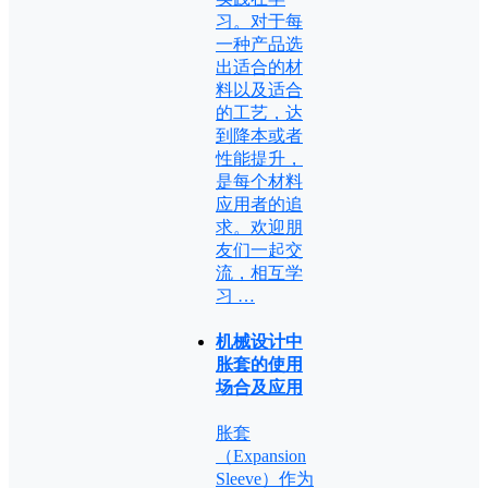
习。对于每
一种产品选
出适合的材
料以及适合
的工艺，达
到降本或者
性能提升，
是每个材料
应用者的追
求。欢迎朋
友们一起交
流，相互学
习 …
机械设计中
胀套的使用
场合及应用
胀套
（Expansion
Sleeve）作为