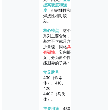
提高硬度和强
度
，
但耐蚀性和
焊接性相对较
差。
核心特点
：这个
系列主要含铬，
基本不含或只含
少量镍，因此
具
有磁性
。
它内部
又可分为两个性
能迥异的子类：
常见牌号
：
430（铁素
体）、410、
420、
440C（马氏
体）。
主要用途
：430