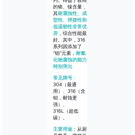
的铬、镍含量，
其
耐腐蚀性、成
型性、焊接性和
低温韧性非常优
异
，综合性能最
好。其中，316
系列因添加了
“钼”元素，
耐氯
化物腐蚀的能力
特别突出
。
常见牌号
：
304（最通
用）、316（含
钼，耐蚀更
强）、
316L（超低
碳）。
主要用途
：从厨