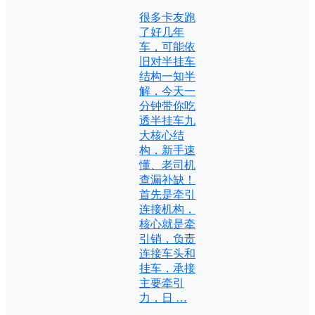
很多卡友跑
了好几年
车，可能依
旧对半挂车
结构一知半
解，今天一
分钟带你吃
透半挂车九
大核心结
构，新手速
懂、老司机
查漏补缺！
首先是牵引
连接机构，
核心就是牵
引销，负责
连接车头和
挂车，承接
主要牵引
力，日 …