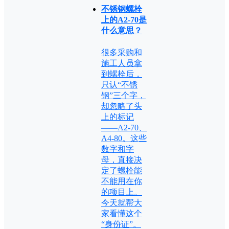
不锈钢螺栓
上的A2-70是
什么意思？
很多采购和
施工人员拿
到螺栓后，
只认“不锈
钢”三个字，
却忽略了头
上的标记
——A2-70、
A4-80。这些
数字和字
母，直接决
定了螺栓能
不能用在你
的项目上。
今天就帮大
家看懂这个
“身份证”。