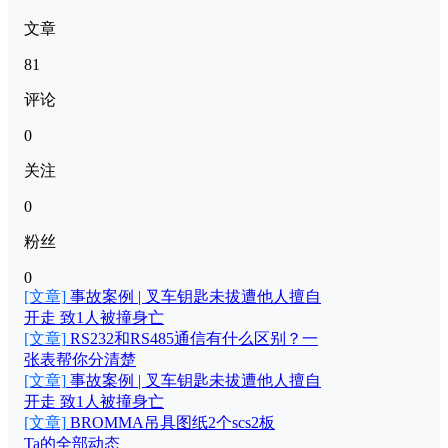
文章
81
评论
0
关注
0
粉丝
0
[文章]
事故案例 | 叉车钥匙未拔遭他人擅自
开走 致1人被撞身亡
[文章]
RS232和RS485通信有什么区别？一
张表帮你分清楚
[文章]
事故案例 | 叉车钥匙未拔遭他人擅自
开走 致1人被撞身亡
[文章]
BROMMA吊具图纸2个scs2板
Ta的全部动态