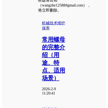
权益请告知
（wangzhe12588#gmail.com），
将立即删除。
机械技术
维护
保养
常用螺母
的完整介
绍（用
途、特
点、适用
场景）
2026-2-9
11:20:41