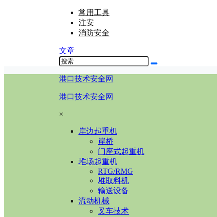
常用工具
注安
消防安全
文章
港口技术安全网
港口技术安全网
×
岸边起重机
岸桥
门座式起重机
堆场起重机
RTG/RMG
堆取料机
输送设备
流动机械
叉车技术