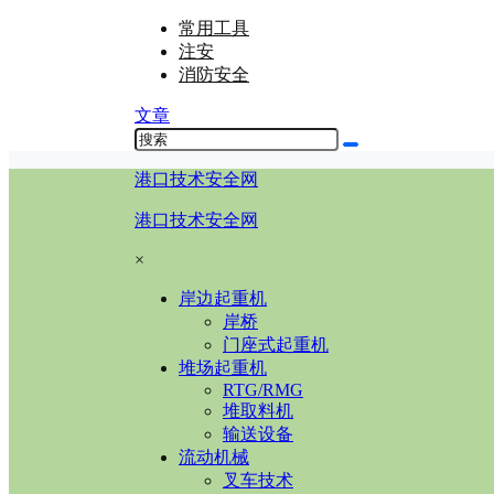
常用工具
注安
消防安全
文章
港口技术安全网
港口技术安全网
×
岸边起重机
岸桥
门座式起重机
堆场起重机
RTG/RMG
堆取料机
输送设备
流动机械
叉车技术