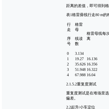
距离的差值，即可得到格
表1格雷毋线行走80 m的
行
格雷
走
母
格雷母线每
序
线读
离
号
数
0
3.134
1
19.27
16.136
2
35.626
16.356
3
51.948
16.322
4
67.988
16.04
2.1.5.2重复度测试
重复度测试是在堆场里选
偏差。
2.2起升/小车定位