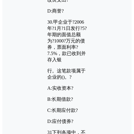
D:
商誉?
30.
甲企业于?
2006
年?
1
月?
1
日发行?
5?
年期的面值总额
为?
1000?
万元的债
券，票面利率?
7.5%
，款已收到并
存入银
行。这笔款项属于
企业的
()
。?
A:
实收资本?
B:
长期借款?
C:
长期应付款?
D:
应付债券?
31
下列各项中，不