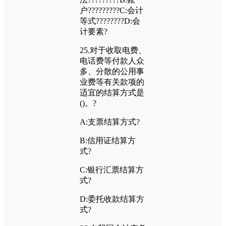
户?????????
C:
会计
等式????????
D:
会
计要素?
25.
对于收取电费、
电话费等付款人众
多、分散的公用事
业费等有关款项的
适宜的结算方式是
()
。?
A:
支票结算方式?
B:
信用证结算方
式?
C:
银行汇票结算方
式?
D:
委托收款结算方
式?