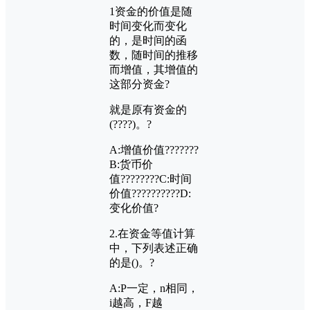
1
资金的价值是随
时间变化而变化
的，是时间的函
数，随时间的推移
而增值，其增值的
这部分资金?
就是原有资金的
(????)
。?
A:
增值价值???????
B:
货币价
值????????
C:
时间
价值??????????
D:
变化价值?
2.
在资金等值计算
中，下列表述正确
的是
()
。?
A:P
一定，
n
相同，
i
越高，
F
越