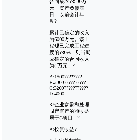
合同成本?
8500
万
元，资产负债表
日，以前会计年
度?
累计已确定的收入
为
6000
万元。该工
程现已完成工程进
度的?
80%
，则当期
应确定的合同收入
为
()
万元。?
A:1500????????
B:2000??????????
C:3200???????????
D:4000
37
企业盘盈和处理
固定资产的净收益
属于
()
项目。?
A:
投资收益?