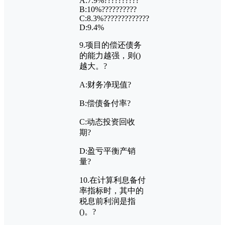
A:7.9%??????????
B:10%??????????
C:8.3%?????????????
D:9.4%
9.
项目的偿还债务
的能力越强，则
()
越大。?
A:
财务净现值?
B:
偿债备付率?
C:
动态投资回收
期?
D:
盈亏平衡产销
量?
10.
在计算利息备付
率指标时，其中的
税息前利润是指
()
。?