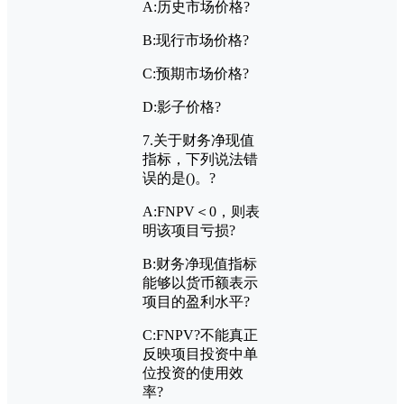
A:
历史市场价格?
B:
现行市场价格?
C:
预期市场价格?
D:
影子价格?
7.
关于财务净现值
指标，下列说法错
误的是
()
。?
A:FNPV
＜
0
，则表
明该项目亏损?
B:
财务净现值指标
能够以货币额表示
项目的盈利水平?
C:FNPV?
不能真正
反映项目投资中单
位投资的使用效
率?