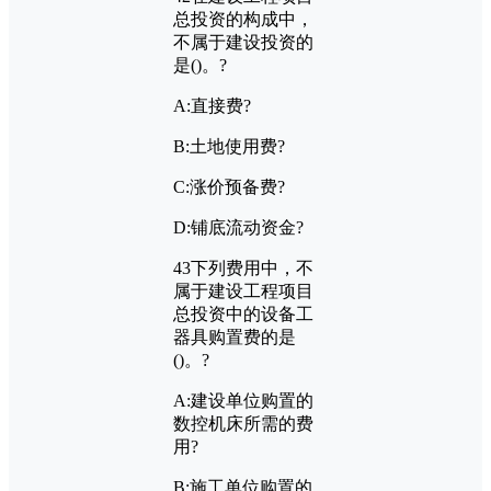
总投资的构成中，
不属于建设投资的
是
()
。?
A:
直接费?
B:
土地使用费?
C:
涨价预备费?
D:
铺底流动资金?
43
下列费用中，不
属于建设工程项目
总投资中的设备工
器具购置费的是
()
。?
A:
建设单位购置的
数控机床所需的费
用?
B:
施工单位购置的