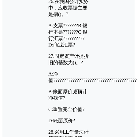
26.
在我国会计实务
中，应收票据主要
是指
()
。?
A:
支票???????
B:
银
行本票???????
C:
银
行汇票??????????
D:
商业汇票?
27.
固定资产计提折
旧的基数为
()
。?
A:
净
值???????????????????????????????????????
B:
账面原价减预计
净残值?
C:
重置完全价值?
D:
账面原价?
28.
采用工作量法计