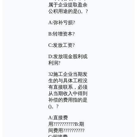
属于企业提取盈余
公积用途的是
()
。?
A:
弥补亏损?
B:
转增资本?
C:
发放工资?
D:
发放现金股利或
利润?
32
施工企业当期发
生的与具体工程没
有直接联系，必须
从当期收入中得到
补偿的费用指的是
()
。?
A:
直接费
用??????????
B:
期
间费用??????????
C:
间接费