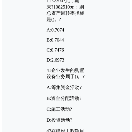
1132200?
元，期
末?
1082510
元；则
总资产周转率指标
是
()
。?
A:0.7074
B:0.7044
C:0.7476
D:2.6973
41
企业发生的购置
设备业务属于
()
。?
A:
筹集资金活动?
B:
资金分配活动?
C:
施工活动?
D:
投资活动?
42
在建设工程项目