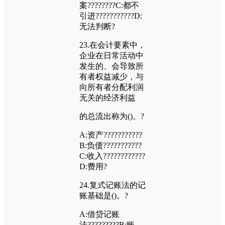
案????????
C:
都不
引进???????????
D:
无法判断?
23.
在会计要素中，
企业在日常活动中
发生的、会导致所
有者权益减少，与
向所有者分配利润
无关的经济利益
的总流出称为
()
。?
A:
资产???????????
B:
负债???????????
C:
收入????????????
D:
费用?
24.
复式记账法的记
账基础是
()
。?
A:
借贷记账
法?????????
B:
账