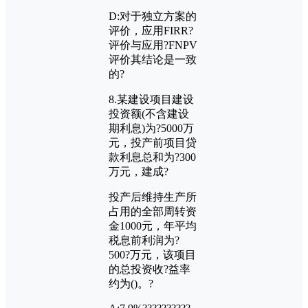
D:
对于独立方案的
评价，应用
FIRR?
评价与应用?
FNPV
评价其结论是一致
的?
8.
某建设项目建设
投资额
(
不含建设
期利息
)
为?
5000
万
元，投产前项目贷
款利息总和为?
300
万元，建成?
投产后维持生产所
占用的全部周转资
金
1000
元，年平均
税息前利润为?
500?
万元，该项目
的总投资收?益率
约为
()
。?