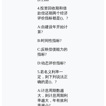
4.
投资回收期和借
款偿还期两个经济
评价指标都是
()
。?
A:
自建设年开始计
算?
B:
时间性指标?
C:
反映偿债能力的
指标?
D:
动态评价指标?
5.
若名义利率一
定，则下列说法正
确的是
()
。?
A:
计息周期数越
大，则计息周期利
率越大，年有效利
率越小?