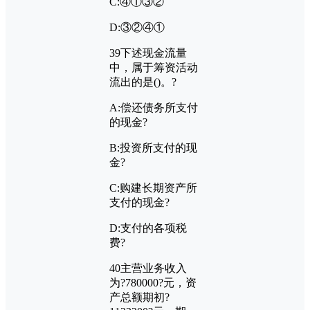
C:④①③②
D:③②④①
39
下述现金流量
中，属于筹资活动
流出的是
()
。?
A:
偿还债务所支付
的现金?
B:
投资所支付的现
金?
C:
购建长期资产所
支付的现金?
D:
支付的各项税
费?
40
主营业务收入
为?
780000?
元，资
产总额期初?