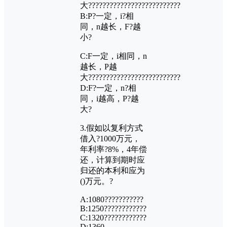
大??????????????????????????
B:P?
一定，
i?
相
同，
n
越长，
F?
越
小?
C:F
一定，
i
相同，
n
越长，
P
越
大??????????????????????????
D:F?
一定，
n?
相
同，
i
越高，
P?
越
大?
3.
假如以复利方式
借入?
1000
万元，
年利率?
8%
，
4
年偿
还，计算到期时应
归还的本利和应为
()
万元。?
A:1080???????????
B:1250????????????
C:1320????????????
D:1360