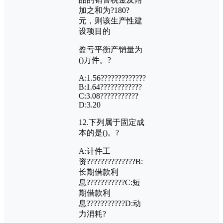
加之和为?
180?
元，则该生产性建
设项目的
盈亏平衡产销量为
()
万件。?
A:1.56?????????????
B:1.64????????????
C:3.08???????????
D:3.20
12.
下列属于固定成
本的是
()
。?
A:
计件工
资??????????????
B:
长期借款利
息???????????
C:
短
期借款利
息???????????
D:
动
力消耗?