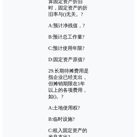
算固定资产折旧
时，固定资产的折
旧率与
()
无关。?
A:
预计净残值，?
B:
预计总工作量?
C:
预计使用年限?
D:
固定资产原值?
29.
长期待摊费用是
指企业已经支出，
但摊销期限在
1
年
以上的各项费用，
如
()
。?
A:
土地使用权?
B:
临时设施?
C:
租入固定资产的
改良支出?