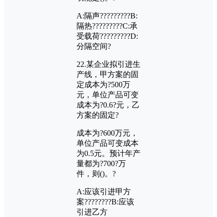
A:
隔声?????????
B:
隔热?????????
C:
承
受载荷?????????
D:
分隔空间?
22.
某企业拟引进生
产线，甲方案的固
定成本为?
500
万
元，单位产品可变
成本为?
0.6?
元，乙
方案的固定?
成本为?
600
万元，
单位产品可变成本
为
0.5
元。预计年产
量都为?
700?
万
件，则
()
。?
A:
应该引进甲方
案????????
B:
应该
引进乙方