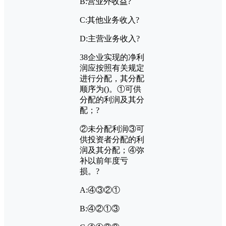
B:
营业外收益?
C:
其他业务收入?
D:
主营业务收入?
38
企业实现的净利
润应按照有关规定
进行分配，其分配
顺序为
()
。
①
可供
分配的利润及其分
配；?
②
未分配利润
③
可
供投资者分配的利
润及其分配；
④
弥
补以前年度亏
损。?
A:④③②①
B:④②①③