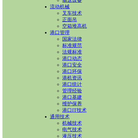
输送设备
流动机械
叉车技术
正面吊
空箱堆高机
港口管理
国家法律
标准规范
法规标准
港口动态
港口安全
港口环保
港机资讯
港口统计
管理经验
港口基建
维护保养
港口IT技术
通用技术
机械技术
电气技术
液压技术