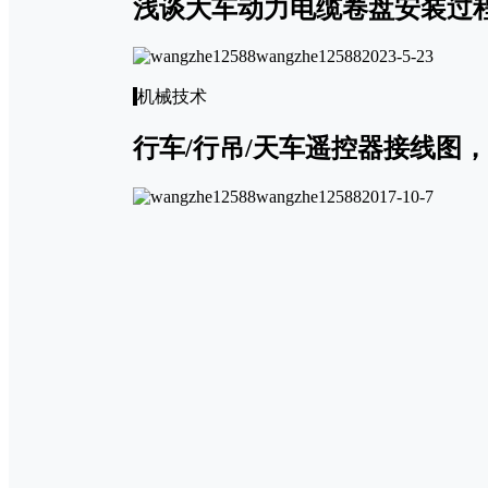
浅谈大车动力电缆卷盘安装过
wangzhe12588
2023-5-23
机械技术
行车/行吊/天车遥控器接线图
wangzhe12588
2017-10-7