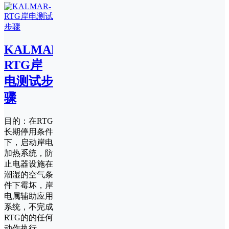
KALMAR-
RTG岸
电测试步
骤
目的：在RTG
长期停用条件
下，启动岸电
加热系统，防
止电器设施在
潮湿的空气条
件下霉坏，岸
电属辅助应用
系统，不完成
RTG的的任何
动作执行。