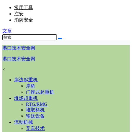
常用工具
注安
消防安全
文章
港口技术安全网
港口技术安全网
×
岸边起重机
岸桥
门座式起重机
堆场起重机
RTG/RMG
堆取料机
输送设备
流动机械
叉车技术