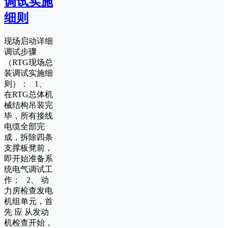
调试实施
细则
现场启动详细
调试步骤
（RTG现场总
装调试实施细
则）： 1、
在RTG总体机
械结构吊装完
毕，所有接线
电缆全部完
成，拆除四条
支撑板凳前，
即开始准备系
统电气调试工
作； 2、 动
力房检查发电
机组单元，首
先 应 从发动
机检查开始，