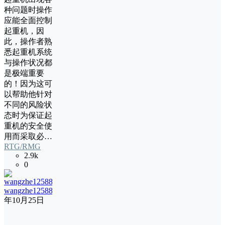
种问题时操作
应能全面控制
起重机，因
此，操作者熟
悉起重机系统
与操作状况都
是极端重要
的！因为这可
以帮助他针对
不同的风险状
态时为保证起
重机的安全使
用而采取必…
RTG/RMG
2.9k
0
wangzhe12588
12
年10月25日