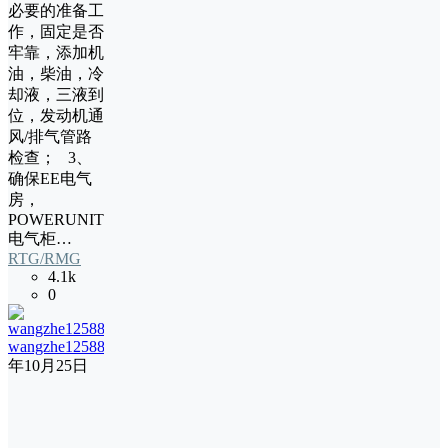
必要的准备工
作，固定是否
牢靠，添加机
油，柴油，冷
却液，三液到
位，发动机通
风/排气管路
检查； 3、
确保EE电气
房，
POWERUNIT
电气柜…
RTG/RMG
4.1k
0
wangzhe12588
12
年10月25日