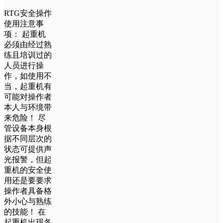
RTG安全操作
使用注意事
项： 起重机
必须由经过熟
练且培训过的
人员进行操
作，如使用不
当，起重机有
可能对操作者
本人与环境带
来危险！ 尽
管设备本身根
据不同层次的
状态可提供声
光报警，但起
重机的安全使
用还是要要求
操作者具备格
外小心与熟练
的技能！ 在
起重机出现各