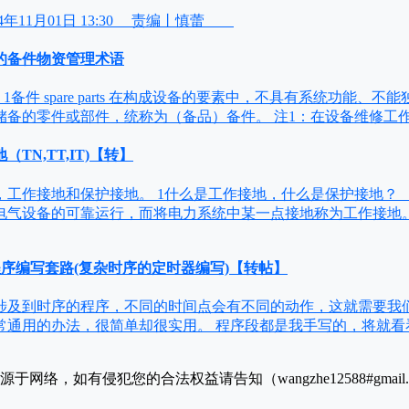
年11月01日 13:30 责编丨慎蕾
的备件物资管理术语
备件 spare parts 在构成设备的要素中，不具有系统功能、
储备的零件或部件，统称为（备品）备件。 注1：在设备维修工作
TN,TT,IT)【转】
，工作接地和保护接地。 1什么是工作接地，什么是保护接地？
电气设备的可靠运行，而将电力系统中某一点接地称为工作接地
程序编写套路(复杂时序的定时器编写)【转帖】
涉及到时序的程序，不同的时间点会有不同的动作，这就需要我
通用的办法，很简单却很实用。 程序段都是我手写的，将就看看吧。
于网络，如有侵犯您的合法权益请告知（wangzhe12588#gmai