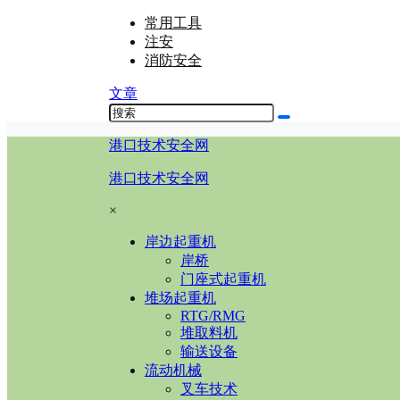
常用工具
注安
消防安全
文章
港口技术安全网
港口技术安全网
×
岸边起重机
岸桥
门座式起重机
堆场起重机
RTG/RMG
堆取料机
输送设备
流动机械
叉车技术