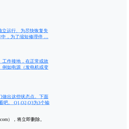
不能独立运行、为尽快恢复失
中，为了缩短修理停 …
 工作接地，在正常或故
。例如电源（发电机或变
们做出这些状态点。下面
 Q1,Q2,Q3为3个输
l.com），将立即删除。