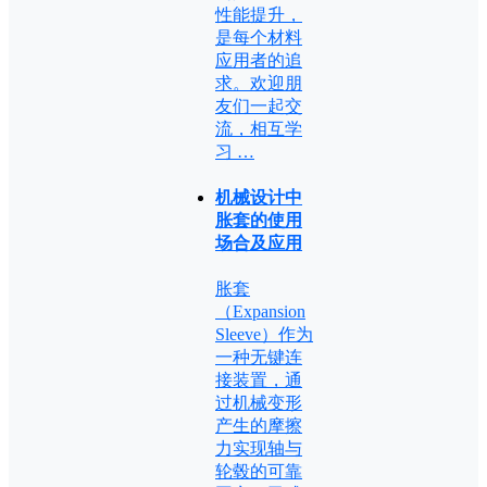
性能提升，
是每个材料
应用者的追
求。欢迎朋
友们一起交
流，相互学
习 …
机械设计中
胀套的使用
场合及应用
胀套
（Expansion
Sleeve）作为
一种无键连
接装置，通
过机械变形
产生的摩擦
力实现轴与
轮毂的可靠