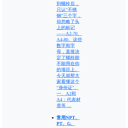
到螺栓后，
只认“不锈
钢”三个字，
却忽略了头
上的标记
——A2-70、
A4-80。这些
数字和字
母，直接决
定了螺栓能
不能用在你
的项目上。
今天就帮大
家看懂这个
“身份证”。
一、A2和
A4：代表材
质等 …
常用NPT、
PT、G、