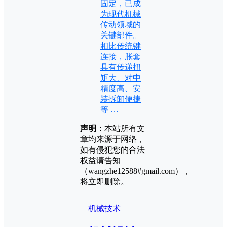
固定，已成
为现代机械
传动领域的
关键部件。
相比传统键
连接，胀套
具有传递扭
矩大、对中
精度高、安
装拆卸便捷
等 …
声明：
本站所有文
章均来源于网络，
如有侵犯您的合法
权益请告知
（wangzhe12588#gmail.com），
将立即删除。
机械技术