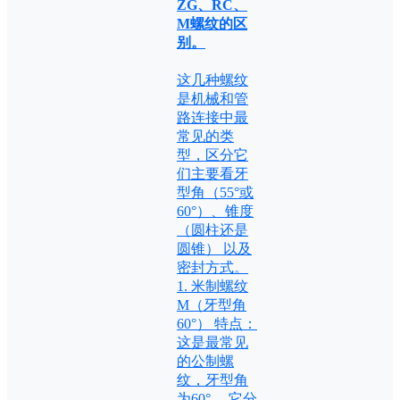
ZG、RC、
M螺纹的区
别。
这几种螺纹
是机械和管
路连接中最
常见的类
型，区分它
们主要看牙
型角（55°或
60°）、锥度
（圆柱还是
圆锥） 以及
密封方式。
1. 米制螺纹
M（牙型角
60°） 特点：
这是最常见
的公制螺
纹，牙型角
为60° 。它分