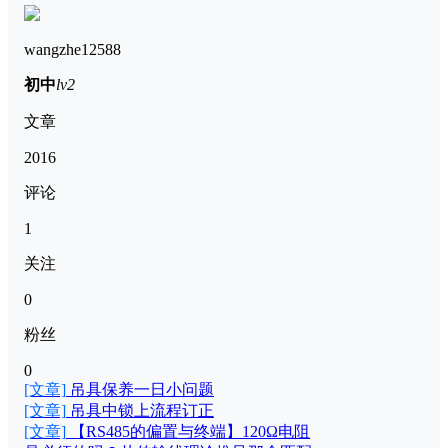
wangzhe12588
初中
lv2
文章
2016
评论
1
关注
0
粉丝
0
[文章]
吊具保养一日小问题
[文章]
吊具中锁上流程订正
[文章]
【RS485的偏置与终端】120Ω电阻