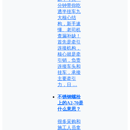
分钟带你吃
透半挂车九
大核心结
构，新手速
懂、老司机
查漏补缺！
首先是牵引
连接机构，
核心就是牵
引销，负责
连接车头和
挂车，承接
主要牵引
力，日 …
不锈钢螺栓
上的A2-70是
什么意思？
很多采购和
施工人员拿