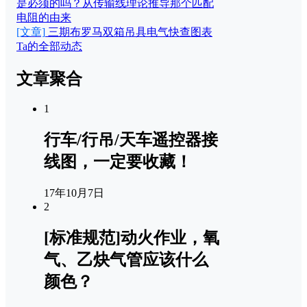
是必须的吗？从传输线理论推导那个匹配
电阻的由来
[文章]
三期布罗马双箱吊具电气快查图表
Ta的全部动态
文章聚合
1
行车/行吊/天车遥控器接
线图，一定要收藏！
17年10月7日
2
[标准规范]动火作业，氧
气、乙炔气管应该什么
颜色？