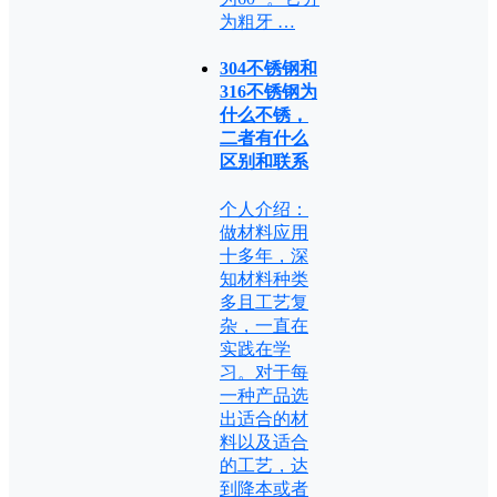
为粗牙 …
304不锈钢和
316不锈钢为
什么不锈，
二者有什么
区别和联系
个人介绍：
做材料应用
十多年，深
知材料种类
多且工艺复
杂，一直在
实践在学
习。对于每
一种产品选
出适合的材
料以及适合
的工艺，达
到降本或者