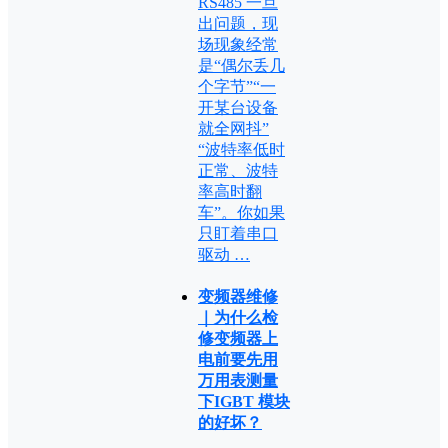
RS485 一旦
出问题，现
场现象经常
是“偶尔丢几
个字节”“一
开某台设备
就全网抖”
“波特率低时
正常、波特
率高时翻
车”。你如果
只盯着串口
驱动 …
变频器维修
｜为什么检
修变频器上
电前要先用
万用表测量
下IGBT 模块
的好坏？