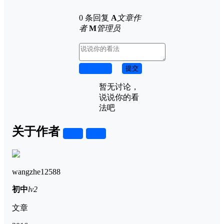
0 条回复
A
文章作
者
M
管理员
取消回复
提交
暂无讨论，
说说你的看
法吧
关于作者
关注
私信
wangzhe12588
初中
lv2
文章