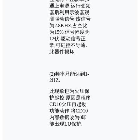
通上电源,运行变频
器后利用示波器观
测驱动信号,该信号
为2.8KHZ,占空比
为15%,信号幅度为
12伏.驱动信号正
常,可硅控不导通.
此器件损坏.
(2)频率只能达到1-
2HZ.
此现象也为欠压保
护起控.原因是程序
CD10欠压再起动
功能动作,将CD10
内部数据改为0即
能出现LU保护.