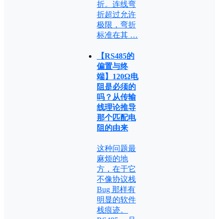
折。连线弯
折超过允许
极限，弯折
标准在其 …
【RS485的
偏置与终
端】120Ω电
阻是必须的
吗？从传输
线理论推导
那个匹配电
阻的由来
这种问题最
麻烦的地
方，在于它
不像协议栈
Bug 那样有
明显的软件
栈痕迹。