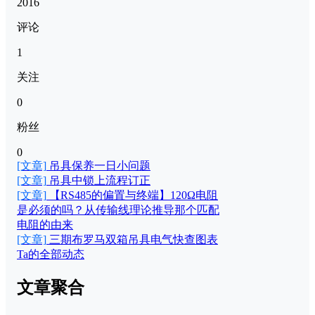
2016
评论
1
关注
0
粉丝
0
[文章]
吊具保养一日小问题
[文章]
吊具中锁上流程订正
[文章]
【RS485的偏置与终端】120Ω电阻
是必须的吗？从传输线理论推导那个匹配
电阻的由来
[文章]
三期布罗马双箱吊具电气快查图表
Ta的全部动态
文章聚合