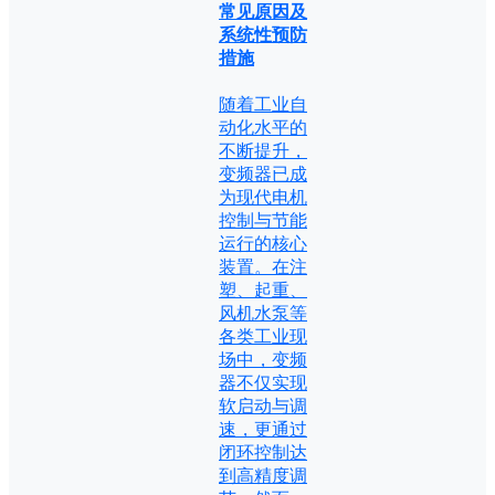
常见原因及
系统性预防
措施
随着工业自
动化水平的
不断提升，
变频器已成
为现代电机
控制与节能
运行的核心
装置。在注
塑、起重、
风机水泵等
各类工业现
场中，变频
器不仅实现
软启动与调
速，更通过
闭环控制达
到高精度调