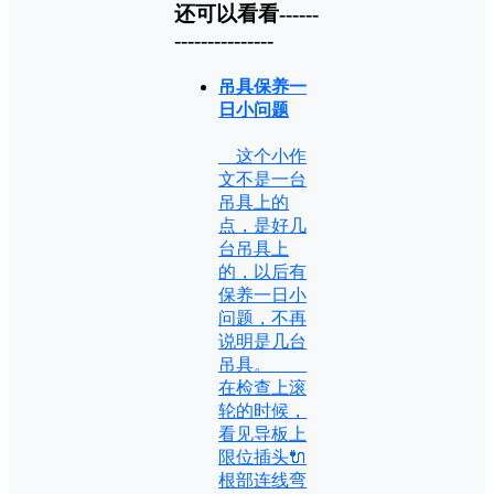
还可以看看------
---------------
吊具保养一
日小问题
这个小作
文不是一台
吊具上的
点，是好几
台吊具上
的，以后有
保养一日小
问题，不再
说明是几台
吊具。
在检查上滚
轮的时候，
看见导板上
限位插头🔌
根部连线弯