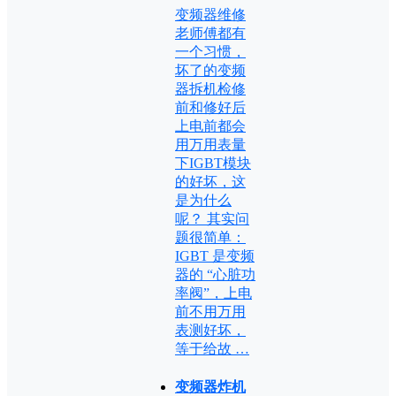
变频器维修
老师傅都有
一个习惯，
坏了的变频
器拆机检修
前和修好后
上电前都会
用万用表量
下IGBT模块
的好坏，这
是为什么
呢？ 其实问
题很简单：
IGBT 是变频
器的 “心脏功
率阀”，上电
前不用万用
表测好坏，
等于给故 …
变频器炸机