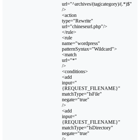
url="^archives/(tag|category)/(.*)$"
/>
<action
type="Rewrite"
url="chineseurl.php"/>
</rule>
<rule
name="wordpress"
patternSyntax="Wildcard">
<match
url="*"
/>
<conditions>
<add
input="
{REQUEST_FILENAME}"
matchType="IsFile"
negate="true"
/>
<add
input="
{REQUEST_FILENAME}"
matchType="IsDirectory"
negate="true"
/>