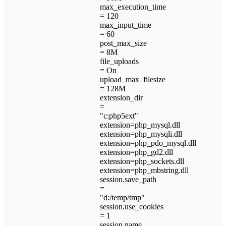
max_execution_time
= 120
max_input_time
= 60
post_max_size
= 8M
file_uploads
= On
upload_max_filesize
= 128M
extension_dir
=
"c:php5ext"
extension=php_mysql.dll
extension=php_mysqli.dll
extension=php_pdo_mysql.dll
extension=php_gd2.dll
extension=php_sockets.dll
extension=php_mbstring.dll
session.save_path
=
"d:/temp/tmp"
session.use_cookies
= 1
session.name