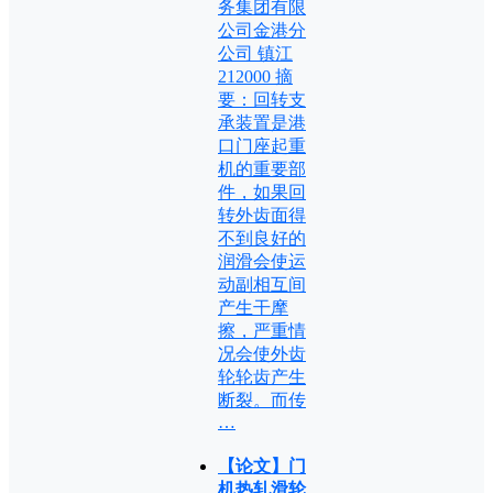
务集团有限
公司金港分
公司 镇江
212000 摘
要：回转支
承装置是港
口门座起重
机的重要部
件，如果回
转外齿面得
不到良好的
润滑会使运
动副相互间
产生干摩
擦，严重情
况会使外齿
轮轮齿产生
断裂。而传
…
【论文】门
机热轧滑轮