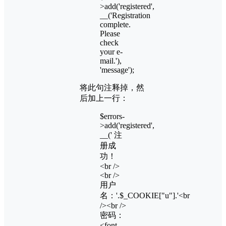
>add('registered',
__('Registration
complete.
Please
check
your e-
mail.'),
'message');
将此句注释掉，然
后加上一行：
$errors-
>add('registered',
__(' 注
册成
功！
<br />
<br />
用户
名：'.$_COOKIE["u"].'<br
/><br />
密码：
<font