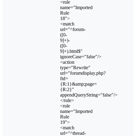
<rule
name="Imported
Rule
18">
<match
url="^forum-
([0-
9]+)-
([0-
9]+).html$"
ignoreCase="false"/>
<action
type="Rewrite"
url="forumdisplay.php?
fid=
{R:1}&amp;page=
{R:2}"
appendQueryString="false"/>
</rule>
<rule
name="Imported
Rule
19">
<match
url="^thread-