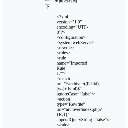
件，里面内容如
下：
<?xml
version="1.0"
encoding="UTF-
8"?>
<configuration>
<system.webServer>
<rewrite>
<rules>
<rule
name="Imported
Rule
17">
<match
url="^archiver/((fid|tid)-
[w-]+.html)$"
ignoreCase="false"/>
<action
type="Rewrite"
url="archiver/index.php?
{R:1}"
appendQueryString="false"/>
</rule>