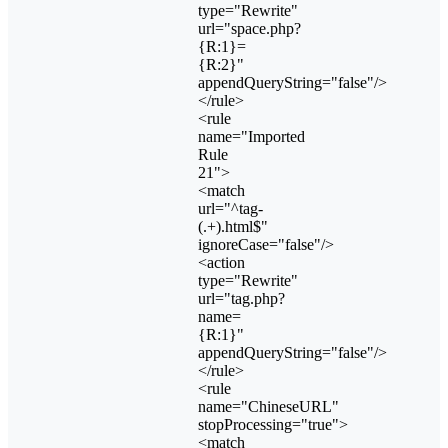
type="Rewrite"
url="space.php?
{R:1}=
{R:2}"
appendQueryString="false"/>
</rule>
<rule
name="Imported
Rule
21">
<match
url="^tag-
(.+).html$"
ignoreCase="false"/>
<action
type="Rewrite"
url="tag.php?
name=
{R:1}"
appendQueryString="false"/>
</rule>
<rule
name="ChineseURL"
stopProcessing="true">
<match