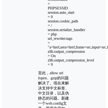
=
PHPSESSID
session.auto_start
= 0
session.cookie_path
= /
session.serialize_handler
= php
url_rewriter.tags
=
"a=href,area=href,frame=src,input=src,
zlib.output_compression
= On
zlib.output_compression_level
= 9
至此，allow url
fopen、gzip的问题
解决了。现在来解
决支持中文标签、
中文目录，以及伪
静态的问题。新建
一个web.config文