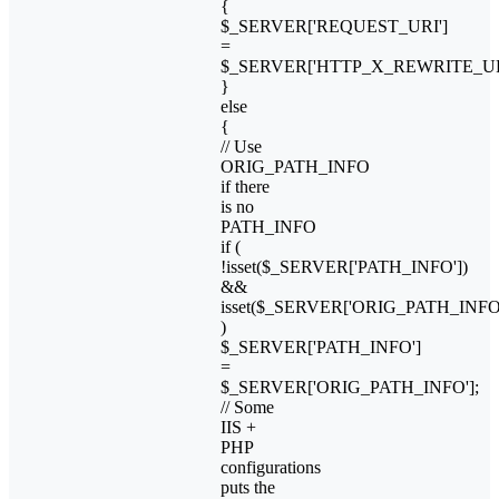
{
$_SERVER['REQUEST_URI']
=
$_SERVER['HTTP_X_REWRITE_UR
}
else
{
// Use
ORIG_PATH_INFO
if there
is no
PATH_INFO
if (
!isset($_SERVER['PATH_INFO'])
&&
isset($_SERVER['ORIG_PATH_INFO'
)
$_SERVER['PATH_INFO']
=
$_SERVER['ORIG_PATH_INFO'];
// Some
IIS +
PHP
configurations
puts the