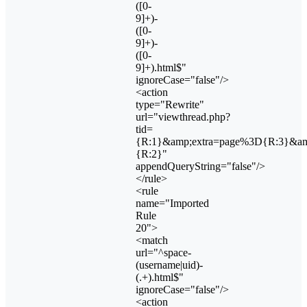
([0-
9]+)-
([0-
9]+)-
([0-
9]+).html$"
ignoreCase="false"/>
<action
type="Rewrite"
url="viewthread.php?
tid=
{R:1}&amp;extra=page%3D{R:3}&am
{R:2}"
appendQueryString="false"/>
</rule>
<rule
name="Imported
Rule
20">
<match
url="^space-
(username|uid)-
(.+).html$"
ignoreCase="false"/>
<action