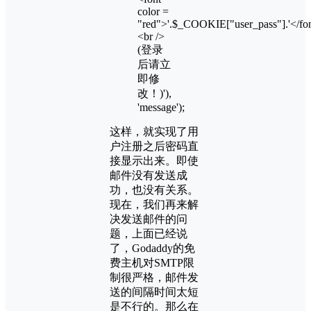
color =
"red">'.$_COOKIE["user_pass"].'</fo
<br />
(登录
后请立
即修
改！)'),
'message');
这样，就实现了用
户注册之后密码直
接显示出来。即使
邮件没有发送成
功，也没有关系。
现在，我们再来解
决发送邮件的问
题，上面已经说
了，Godaddy的免
费主机对SMTP限
制很严格，邮件发
送的间隔时间太短
是不行的。那么在