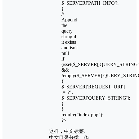
$_SERVER['PATH_INFO'];
}
//
Append
the
query
string if
it exists
and isn't
null
if
(isset($_SERVER['QUERY_STRING'
&&
!empty($_SERVER['QUERY_STRING
{
$_SERVER['REQUEST_URI']
.= '?' .
$_SERVER['QUERY_STRING'];
}
}
require("index.php");
?>
这样，中文标签、
中文目录分类、伪