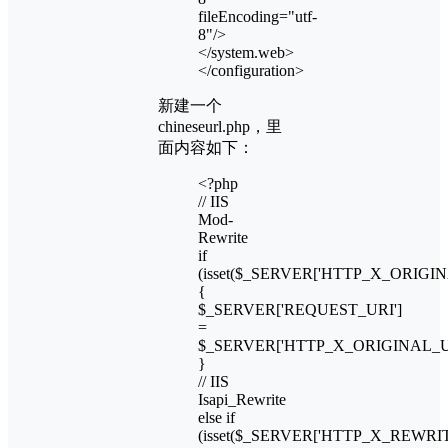
fileEncoding="utf-
8"/>
</system.web>
</configuration>
新建一个
chineseurl.php，里
面内容如下：
<?php
// IIS
Mod-
Rewrite
if
(isset($_SERVER['HTTP_X_ORIGIN
{
$_SERVER['REQUEST_URI']
=
$_SERVER['HTTP_X_ORIGINAL_U
}
// IIS
Isapi_Rewrite
else if
(isset($_SERVER['HTTP_X_REWRIT