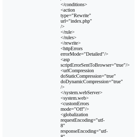
</conditions>
<action
type="Rewrite"
url="index.php"
/>
</rule>
</rules>
</rewrite>
<httpErrors
errorMode="Detailed"/>
<asp
scriptErrorSentToBrowser="true"/>
<urlCompression
doStaticCompression="true"
doDynamicCompression="true"
/>
</system.webServer>
<system.web>
<customErrors
mode="Off"/>
<globalization
requestEncoding="utf-
8"
responseEncoding="utf-
8"