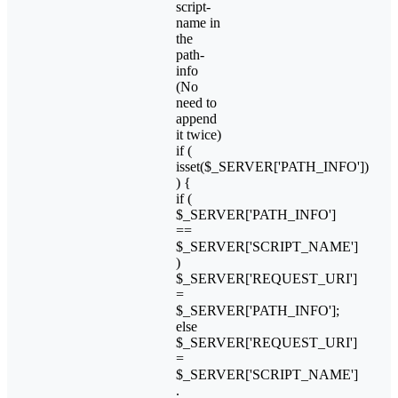
script-
name in
the
path-
info
(No
need to
append
it twice)
if (
isset($_SERVER['PATH_INFO'])
) {
if (
$_SERVER['PATH_INFO']
==
$_SERVER['SCRIPT_NAME']
)
$_SERVER['REQUEST_URI']
=
$_SERVER['PATH_INFO'];
else
$_SERVER['REQUEST_URI']
=
$_SERVER['SCRIPT_NAME']
.