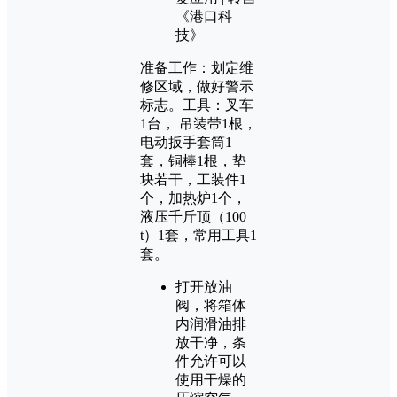
准备工作：划定维
修区域，做好警示
标志。工具：叉车
1台， 吊装带1根，
电动扳手套筒1
套，铜棒1根，垫
块若干，工装件1
个，加热炉1个，
液压千斤顶（100
t）1套，常用工具1
套。
打开放油
阀，将箱体
内润滑油排
放干净，条
件允许可以
使用干燥的