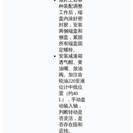
种装配调整
工作后，端
盖内涂好密
封胶，安装
两侧端盖和
侧盖，紧固
所有端盖固
定螺栓。
安装减速箱
透气帽、黄
油嘴、放油
阀。加注齿
轮油220至液
位计中线位
置（约40
L），手动盘
动输入轴，
判断转动是
否灵活，是
否存在阻和
迟钝。