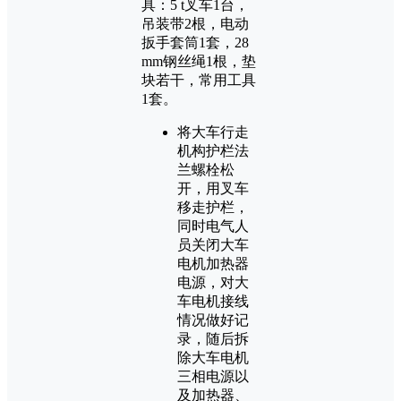
具：5 t叉车1台，
吊装带2根，电动
扳手套筒1套，28
mm钢丝绳1根，垫
块若干，常用工具
1套。
将大车行走
机构护栏法
兰螺栓松
开，用叉车
移走护栏，
同时电气人
员关闭大车
电机加热器
电源，对大
车电机接线
情况做好记
录，随后拆
除大车电机
三相电源以
及加热器、