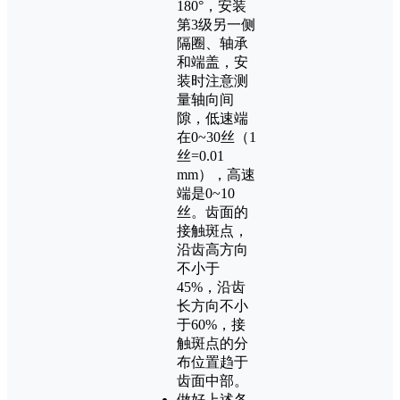
180°，安装
第3级另一侧
隔圈、轴承
和端盖，安
装时注意测
量轴向间
隙，低速端
在0~30丝（1
丝=0.01
mm），高速
端是0~10
丝。齿面的
接触斑点，
沿齿高方向
不小于
45%，沿齿
长方向不小
于60%，接
触斑点的分
布位置趋于
齿面中部。
做好上述各