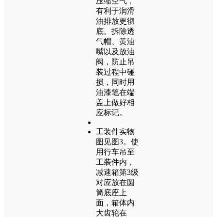
压缩空气，
有利于润滑
油排放更彻
底。拆除透
气帽、黄油
嘴以及放油
阀，防止吊
装过程中碰
损，同时用
油漆笔在端
盖上做好相
应标记。
工装件实物
图见图3。使
用行车吊至
工装件内，
减速箱第3级
对应放在圆
筒底座上
面，箱体内
大齿轮在