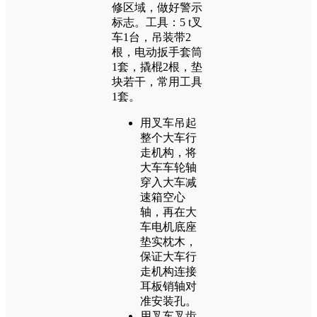
修区域，做好警示
标志。工具：5 t叉
车1台，吊装带2
根，电动扳手套筒
1套，撬棍2根，垫
块若干，常用工具
1套。
用叉车吊起
整个大车行
走机构，将
大车车轮轴
穿入大车减
速箱空心
轴，再在大
车电机底座
垫实枕木，
保证大车行
走机构连接
耳板销轴对
准安装孔。
用叉车叉齿