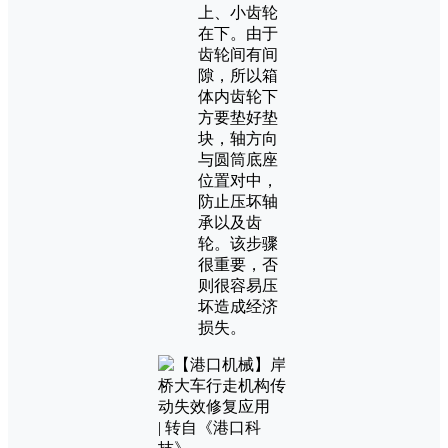
上、小齿轮
在下。由于
齿轮间有间
隙，所以箱
体内齿轮下
方要垫好垫
块，轴方向
与圆筒底座
位置对中，
防止压坏轴
承以及齿
轮。该步骤
很重要，否
则很容易压
坏造成经济
损失。