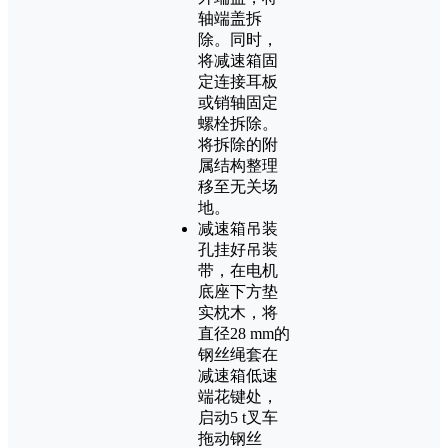
轴端盖拆
除。同时，
将减速箱固
定连接耳板
或销轴固定
螺栓拆除。
将拆除的附
属结构整理
移至无关场
地。
减速箱吊装
孔挂好吊装
带，在电机
底座下方垫
实枕木，将
直径28 mm的
钢丝绳套在
减速箱低速
端花键处，
启动5 t叉车
拖动钢丝