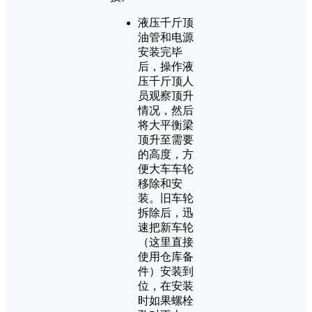
液压千斤顶
油管和电源
安装完毕
后，操作液
压千斤顶人
员观察顶升
情况，然后
将大平衡梁
顶升至需要
的高度，方
便大车车轮
移除和安
装。旧车轮
拆除后，迅
速把新车轮
（这里直接
使用仓库备
件）安装到
位，在安装
时如果螺栓