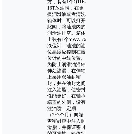
方，装有1个Q11F-
16T放油阀，在更
换润滑油或者清洗
箱体时，可以打开
此阀，将油池内的
润滑油排空。箱体
上装有1个YWZ-76
液位计，油池的油
位高度应控制在液
位计的中线位置。
为防止润滑油沿轴
伸处渗漏，在伸轴
上采用双油封密
封，并在油封之间
注入油脂，使密封
性能更好。在轴承
端盖的外侧，设有
注油嘴，定期
（2~3个月）向端
盖密封腔中注入润
滑脂，并保证密封
的可靠性，箱体剖