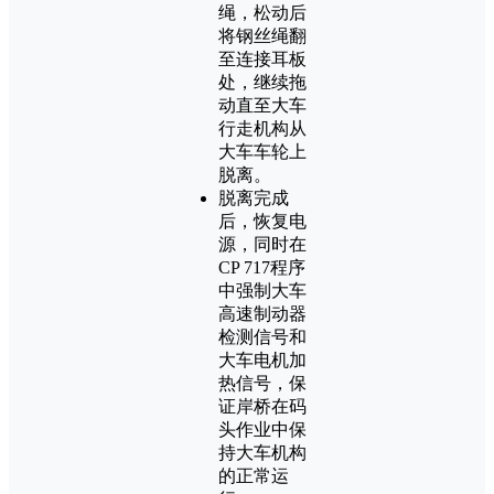
绳，松动后
将钢丝绳翻
至连接耳板
处，继续拖
动直至大车
行走机构从
大车车轮上
脱离。
脱离完成
后，恢复电
源，同时在
CP 717程序
中强制大车
高速制动器
检测信号和
大车电机加
热信号，保
证岸桥在码
头作业中保
持大车机构
的正常运