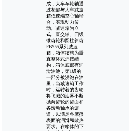
成，大车车轮轴通
过花键与大车减速
箱低速端空心轴啮
合，实现动力传
动。减速箱为立
式、直交轴、四级
锥齿轮和圆柱斜齿
FB555系列减速
箱，箱体结构为垂
直整体式焊接结
构，箱体底部有润
滑油池，第1级的
一部分被浸泡在油
里，当减速箱工作
时，运转着的齿轮
将飞溅的油雾不断
抛向齿轮的齿面和
各滚动轴承的滚
道，以满足各摩擦
表面的润滑和散热
要求。在箱体的下