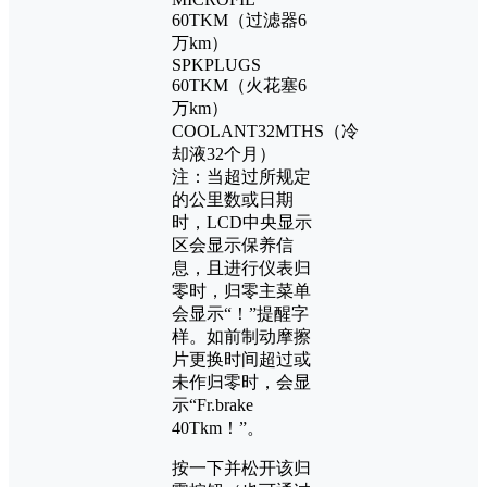
60TKM（过滤器6
万km）
SPKPLUGS
60TKM（火花塞6
万km）
COOLANT32MTHS（冷
却液32个月）
注：当超过所规定
的公里数或日期
时，LCD中央显示
区会显示保养信
息，且进行仪表归
零时，归零主菜单
会显示“！”提醒字
样。如前制动摩擦
片更换时间超过或
未作归零时，会显
示“Fr.brake
40Tkm！”。
按一下并松开该归