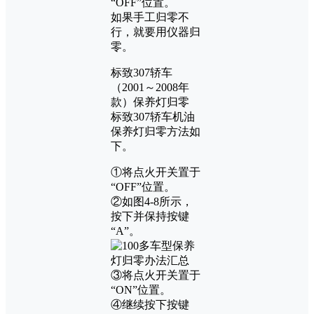
“OFF”位置。
如果手工归零不
行，就要用仪器归
零。
标致307轿车
（2001～2008年
款）保养灯归零
标致307轿车机油
保养灯归零方法如
下。
①将点火开关置于
“OFF”位置。
②如图4-8所示，
按下并保持按键
“A”。
③将点火开关置于
“ON”位置。
④继续按下按键