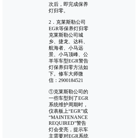
次后，即完成保养
灯归零。
2．克莱斯勒公司
EGR等保养灯归零
克莱斯勒公司城
乡、捷龙、达科、
航海者、小马远
景、小马顶峰、公
羊等车型EGR警告
灯保养归零方法如
下。修车大师微
信：2900184521
①克莱斯勒公司的
一些车型到了EGR
系统维护周期时，
仪表板上“EGR”或
“MAINTENANCE
REQUIRED”警告
灯会变亮，提示车
主需要对EGR系统