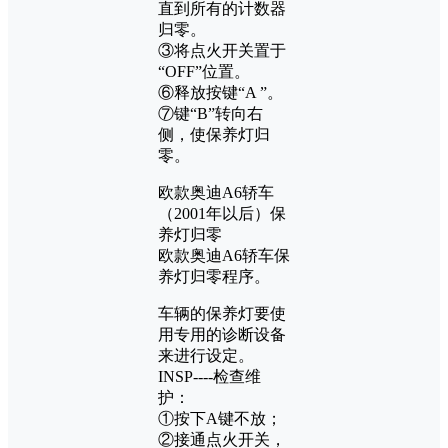
直到所有的计数器
归零。
③将点火开关置于
“OFF”位置。
⑥释放按键“A ”。
⑦键“B”转向右
侧，使保养灯归
零。
欧款奥迪A6轿车
（2001年以后）保
养灯归零
欧款奥迪A6轿车保
养灯归零程序。
车辆的保养灯要使
用专用的诊断设备
来进行设定。
INSP----检查维
护：
①按下A键不放；
②接通点火开关，