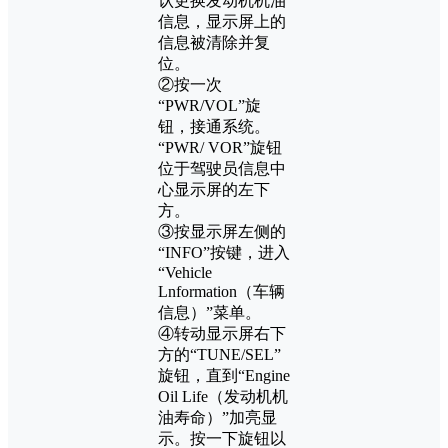
认更换发动机机油
信息，显示屏上的
信息被清除并复
位。
②按一次
“PWR/VOL”旋
钮，接通系统。
“PWR/ VOR”旋钮
位于驾驶员信息中
心显示屏的左下
方。
③按显示屏左侧的
“INFO”按键，进入
“Vehicle
Lnformation（车辆
信息）”菜单。
④转动显示屏右下
方的“TUNE/SEL”
旋钮，直到“Engine
Oil Life（发动机机
油寿命）”加亮显
示。按一下旋钮以