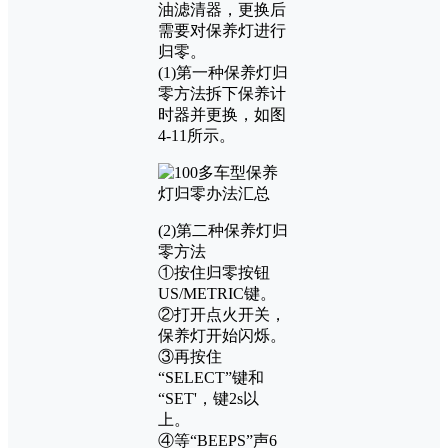
油滤清器，更换后
需要对保养灯进行
归零。
(1)第一种保养灯归
零方法拆下保养计
时器并更换，如图
4-11所示。
(2)第二种保养灯归
零方法
①按住归零按钮
US/METRIC键。
②打开点火开关，
保养灯开始闪烁。
③再按住
“SELECT”键和
“SET'，键2s以
上。
④等“BEEPS”声6