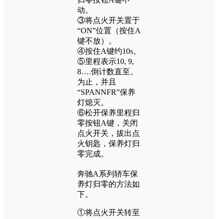
动。
③将点火开关置于
“ON”位置（按住A
键不放）。
④按住A键约10s。
⑤里程表示10, 9,
8….倒计数直至。
为止，并且
“SPANNFR”保养
灯熄灭。
⑥松开保养里程归
零按钮A键，关闭
点火开关，拔出点
火钥匙，保养灯归
零完成。
奔驰A系列轿车保
养灯归零的方法如
下。
①将点火开关转至