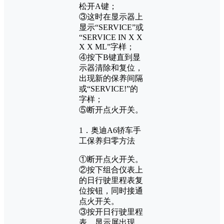
松开A键；
③这时在显示器上
显示“SERVICE”或
“SERVICE IN X X
X X ML”字样；
④按下B键直到显
示器清除和复位，
出现新的保养间隔
或“SERVICE!”的
字样；
⑤断开点火开关。
1．奥迪A6轿车手
工保养归零方法
①断开点火开关。
②按下组合仪表上
的日行驶里程表复
位按钮，同时接通
点火开关。
③按开日行驶里程
表，显示屏出现