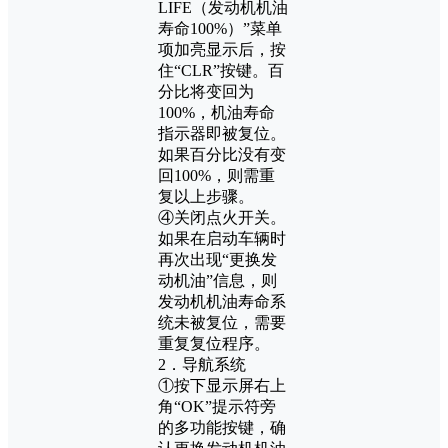
LIFE（发动机机油
寿命100%）”菜单
项加亮显示后，按
住“CLR”按键。百
分比将变回为
100%，机油寿命
指示器即被复位。
如果百分比没有变
回100%，则需重
复以上步骤。
④关闭点火开关。
如果在启动车辆时
再次出现“更换发
动机油”信息，则
发动机机油寿命系
统未被复位，需要
重复复位程序。
2．导航系统
①按下显示屏右上
角“OK”提示符旁
的多功能按键，确