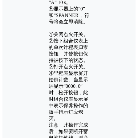
“A” 10 s。
⑤显示器上的“0”
和“SPANNER'，符
号将会立即消除。
①关闭点火开关。
②按下组合仪表上
的单次计程表归零
按钮，并使按钮保
持被按下的状态。
③打开点火开关。
④里程表显示屏开
始倒计数。当显示
屏显示“0000. 0”
时，松开按钮，此
时组合仪表显示屏
中表示保养操作的
扳手指示灯应熄
灭。
注意：此操作完成
后，如果要断开蓄
电池搭铁线，则必