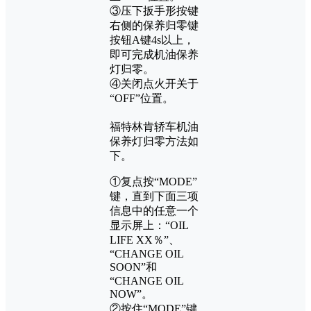
③压下扳手形按键
右侧的保养归零键
按钮A键4s以上，
即可完成机油保养
灯归零。
④关闭点火开关于
“OFF”位置。
福特林肯轿车机油
保养灯归零方法如
下。
①复点按“MODE”
键，直到下面三项
信息中的任意一个
显示屏上：“OIL
LIFE XX％”、
“CHANGE OIL
SOON”和
“CHANGE OIL
NOW”。
②按住“MODE”键