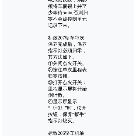
须将车辆锁上并至
少等待5min,否则归
零不会被控制单元
记录下来。
标致207轿车每次
保养完成后，保养
指示灯必须归零，
其方法如下。
①关闭点火开关。
②按住单次里程表
归零按钮。
③打开点火开关：
里程显示屏将开始
倒计数。
④显示屏显示
“《=0》”时，松开
按钮，保养“扳手”
指示灯熄灭。
标致206轿车机油