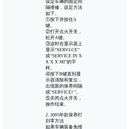
设定车辆的固定间
隔维修，设定方法
如下。
①按下并按住A
键。
②打开点火开关，
松开A键。
③这时在显示器上
显示“SERVI-CE”
或“SERVICE IN X
X X X MI”的字
样。
④按下B键直到显
示器清除和复位，
出现新的保养间隔
或“SERVICE! ”。
⑤关闭点火开关，
操作结束。
2. 2005年款保养灯
归零方法
如果车辆装备免维