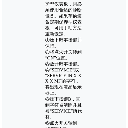
护型仪表板，则必
须使用合适的诊断
设备。如果车辆装
备定期保养型仪表
板，可用手动方法
重新设定。
①压下归零按键并
保持。
②将点火开关转到
“ON”位置。
③放开归零按键。
④“SERVI-CE”或
“SERVICE IN X X
X X MI”的字符，
将出现在液晶显示
器上。
③压下按键B，直
到字符被清除并且
被“SERVICE”所代
替。
⑥点火开关转到