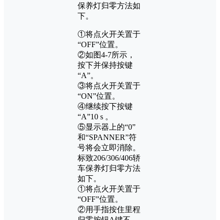
保养灯归零方法如
下。
①将点火开关置于
“OFF”位置。
②如图4-7所示，
按下并保持按键
“A”。
③将点火开关置于
“ON”位置。
④继续按下按键
“A”10 s 。
⑤显示器上的“0”
和“SPANNER”符
号将会立即消除。
标致206/306/406轿
车保养灯归零方法
如下。
①将点火开关置于
“OFF”位置。
②用手指按住里程
归零按钮A键不