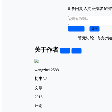
0 条回复
A
文章作者
M
管
取消回复
提交
暂无讨论，说说你
关于作者
关注
私信
wangzhe12588
初中
lv2
文章
2016
评论