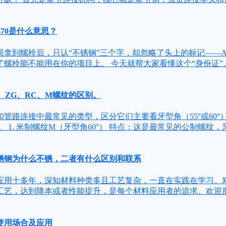
-70是什么意思？
拿到螺栓后，只认“不锈钢”三个字，却忽略了头上的标记——A2-7
螺栓能不能用在你的项目上。 今天就帮大家看懂这个“身份证”。
G、ZG、RC、M螺纹的区别。
管路连接中最常见的类型，区分它们主要看牙型角（55°或60°
 1. 米制螺纹M（牙型角60°） 特点：这是最常见的公制螺纹，牙
6不锈钢为什么不锈，二者有什么区别和联系
应用十多年，深知材料种类多且工艺复杂，一直在实践在学习。
工艺，达到降本或者性能提升，是每个材料应用者的追求。欢迎
使用场合及应用