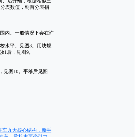
前、后开端，根据相似三
读百分表数值，到百分表指
围内。一般情况下会在许
校水平。见图8。用块规
垫h1后，见图9。
见图10。平移后见图
挂车九大核心结构，新手
挂车，承接主要牵引力，