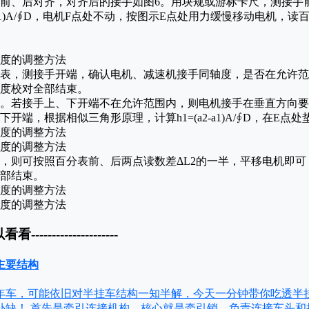
、后对齐，对齐后的接手如图6。用块规或游标卡尺，测接手
2-b1)A/∮D，电机F点处不动，按图示E点处用力缓慢移动电机，
，测接手开端，确认电机、减速机接手同轴度，是否在允许范
度校对全部结束。
若接手上、下开端不在允许范围内，则电机接手在垂直方向要
端，根据相似三角形原理，计算h1=(a2-a1)A/∮D，在E点处
可按照百分表前、后两点读数差ΔL2的一半，平移电机即可，
全部结束。
以看看---------------------
主要结构
年车，可能依旧对半挂车结构一知半解，今天一分钟带你吃透半
补缺！ 首先是牵引连接机构，核心就是牵引销，负责连接车头和