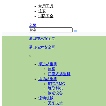
常用工具
注安
消防安全
文章
港口技术安全网
港口技术安全网
×
岸边起重机
岸桥
门座式起重机
堆场起重机
RTG/RMG
堆取料机
输送设备
流动机械
叉车技术