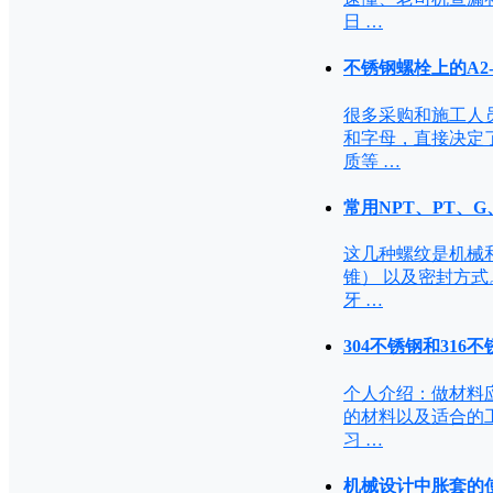
日 …
不锈钢螺栓上的A2
很多采购和施工人员
和字母，直接决定了
质等 …
常用NPT、PT、
这几种螺纹是机械和
锥） 以及密封方式。
牙 …
304不锈钢和31
个人介绍：做材料
的材料以及适合的
习 …
机械设计中胀套的