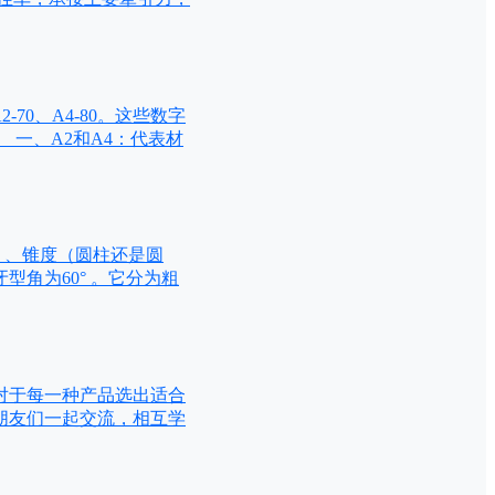
0、A4-80。这些数字
 一、A2和A4：代表材
）、锥度（圆柱还是圆
型角为60° 。它分为粗
对于每一种产品选出适合
朋友们一起交流，相互学