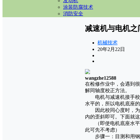
发动机
涂装防腐技术
消防安全
减速机与电机之
机械技术
20年2月22日
wangzhe12588
在检修作业中，会遇到很
解同轴度校正方法。
电机与减速机接手校同
水平的，所以电机底座的
因此校同心度时，为了
内的歪斜即可。下面就这
（即使电机底座水平误
此可先不考虑）
步骤一：目测和用钢皮