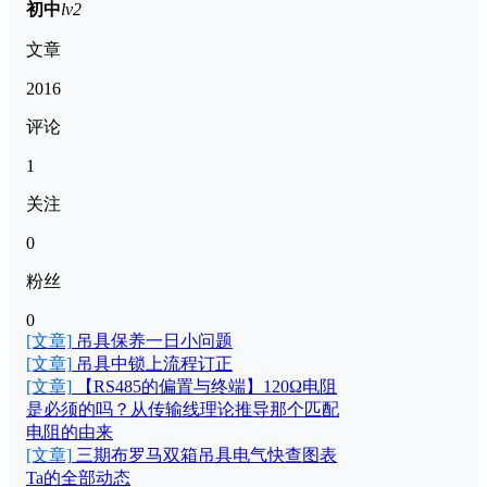
初中
lv2
文章
2016
评论
1
关注
0
粉丝
0
[文章]
吊具保养一日小问题
[文章]
吊具中锁上流程订正
[文章]
【RS485的偏置与终端】120Ω电阻
是必须的吗？从传输线理论推导那个匹配
电阻的由来
[文章]
三期布罗马双箱吊具电气快查图表
Ta的全部动态