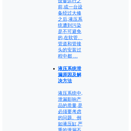
设备运行之
前,或一台设
备经过大修
之后,液压系
统遭到污染
是不可避免
的,在软管、
管道和管接
头的安装过
程中都 …
液压系统泄
漏原因及解
决方法
液压系统中,
泄漏影响产
品的质量,是
必须要考虑
的问题。例
如液压缸,严
重的泄漏不