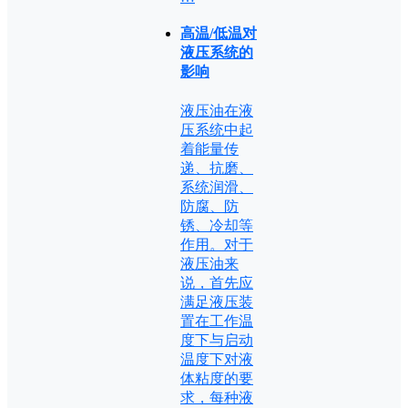
高温/低温对
液压系统的
影响
液压油在液
压系统中起
着能量传
递、抗磨、
系统润滑、
防腐、防
锈、冷却等
作用。对于
液压油来
说，首先应
满足液压装
置在工作温
度下与启动
温度下对液
体粘度的要
求，每种液