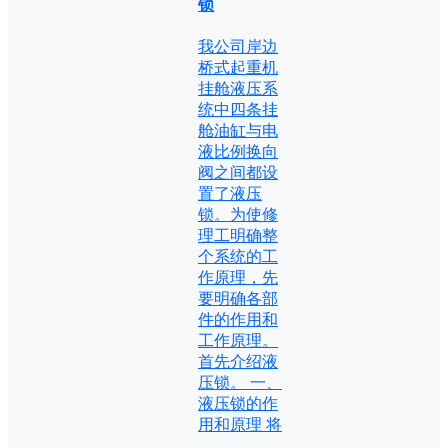
锁
我公司岸边
桥式起重机
挂舱液压系
统中四条挂
舱油缸与电
液比例换向
阀之间都设
置了液压
锁。为使修
理工明确整
个系统的工
作原理，先
要明确各部
件的作用和
工作原理。
首先介绍液
压锁。 一、
液压锁的作
用和原理 将
…