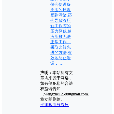
仅会使设备
周围的环境
受到污染,还
会导致液压
缸工作腔的
压力降低,使
液压缸无法
正常工作。
采取比较先
进的方法,有
效地防止泄
漏， …
声明：
本站所有文
章均来源于网络，
如有侵犯您的合法
权益请告知
（wangzhe12588#gmail.com），
将立即删除。
平衡阀
曲线
液压