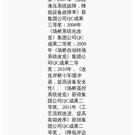
液压系统故障，降
低设备故障率》获
集团公司QC成果
三等奖；2008年
《场桥系统化改
造》集团公司QC
成果二等奖；2009
年《场桥自动转场
系统改造》集团公
司QC成果二等
奖；2010年，《改
造岸桥小车缓冲
器，提高设备安全
性》、《场桥遥控
系统改造》获得集
团公司QC成果二
等奖。2011年《工
艺流程改进、提高
装箱效率》获得集
团公司QC成果二
等奖，《降低岸边