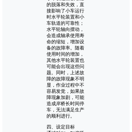
的脱落和失效，直
接影响了小车运行
时水平轮装置和小
车轨道的可靠性；
水平轮轴向摆动，
会造成轴承使用寿
命的缩短，增加设
备的故障率。随着
使用时间的增加，
其他水平轮装置也
可能会出现这些问
题。同时，上述故
障的故障现象不明
显，作业过程中不
容易发觉，如果故
障现象加剧，可能
造成岸桥长时间停
车，无法满足生产
的顺利进行。
四、设定目标