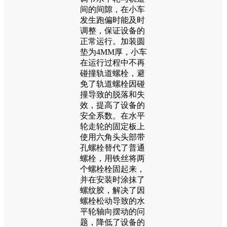
间的间隙，在小车
发生跑偏时能及时
调整，保证设备的
正常运行。加装圆
垫为4MM厚，小车
在运行过程中不再
碰撞轨道螺栓，避
免了轨道螺栓因碰
撞导致的脱落和失
效，提高了设备的
安全系数。在水平
轮走轮的固定板上
使用六角头头部带
孔螺栓替代了普通
螺栓，用铁丝将两
个螺栓栓固起来，
并在安装时涂抹了
螺纹胶，解决了因
螺栓松动导致的水
平轮轴向摆动的问
题，降低了设备的