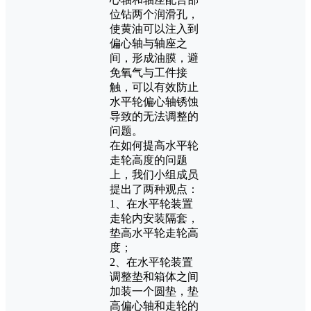
位钻两个润滑孔，
使黄油可以注入到
偏心轴与轴座之
间，形成油膜，避
免氧气与工件接
触，可以有效防止
水平轮偏心轴锈蚀
导致的无法调整的
问题。
在如何提高水平轮
走轮高度的问题
上，我们小组成员
提出了两种观点：
1、在水平轮装置
走轮内安装隔套，
垫高水平轮走轮高
度；
2、在水平轮装置
调整垫和箱体之间
加装一个圆垫，垫
高偏心轴和走轮的