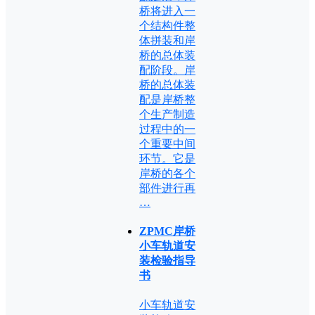
桥将进入一
个结构件整
体拼装和岸
桥的总体装
配阶段。岸
桥的总体装
配是岸桥整
个生产制造
过程中的一
个重要中间
环节。它是
岸桥的各个
部件进行再
…
ZPMC岸桥
小车轨道安
装检验指导
书
小车轨道安