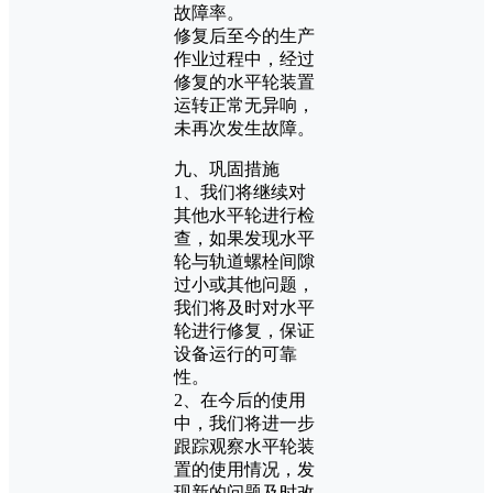
故障率。
修复后至今的生产
作业过程中，经过
修复的水平轮装置
运转正常无异响，
未再次发生故障。
九、巩固措施
1、我们将继续对
其他水平轮进行检
查，如果发现水平
轮与轨道螺栓间隙
过小或其他问题，
我们将及时对水平
轮进行修复，保证
设备运行的可靠
性。
2、在今后的使用
中，我们将进一步
跟踪观察水平轮装
置的使用情况，发
现新的问题及时改