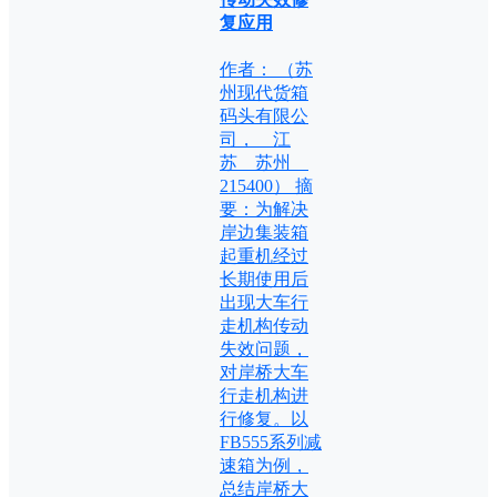
复应用
作者： （苏
州现代货箱
码头有限公
司， 江
苏 苏州
215400） 摘
要：为解决
岸边集装箱
起重机经过
长期使用后
出现大车行
走机构传动
失效问题，
对岸桥大车
行走机构进
行修复。以
FB555系列减
速箱为例，
总结岸桥大