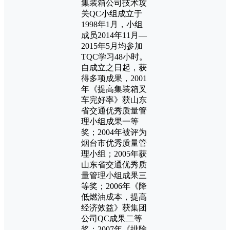
集装箱公司技术攻
关QC小组成立于
1998年1月，小组
成员2014年11月—
2015年5月均参加
TQC学习48小时。
自成立之日起，获
得多项成果，2001
年《提高集装箱叉
车完好率》获山东
省交通优秀质量管
理小组成果一等
奖；2004年被评为
烟台市优秀质量管
理小组；2005年获
山东省交通优秀质
量管理小组成果三
等奖；2006年《降
低燃油成本，提高
经济效益》获集团
公司QC成果二等
奖；2007年《排除