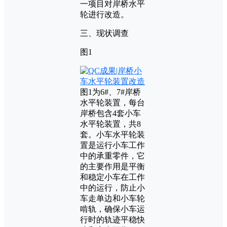
一项目对岸桥水平
轮进行改造。
三、现状调查
图1
图1为6#、7#岸桥
水平轮装置，每台
岸桥包含4套小车
水平轮装置，共8
套。小车水平轮装
置是运行小车工作
中的承重零件，它
的主要作用是平衡
和稳定小车在工作
中的运行，防止小
车走单边和小车轮
啃轨，确保小车运
行时的轨迹平稳快