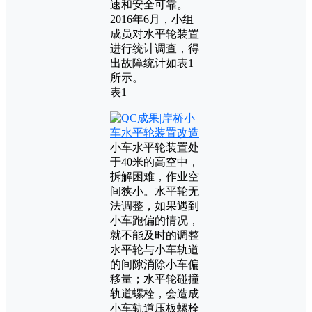
速和安全可靠。
2016年6月，小组
成员对水平轮装置
进行统计调查，得
出故障统计如表1
所示。
表1
小车水平轮装置处
于40米的高空中，
拆解困难，作业空
间狭小。水平轮无
法调整，如果遇到
小车跑偏的情况，
就不能及时的调整
水平轮与小车轨道
的间隙消除小车偏
移量；水平轮碰撞
轨道螺栓，会造成
小车轨道压板螺栓