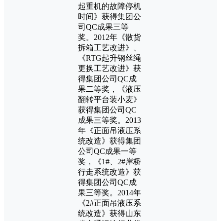
起重机的故障停机
时间》获得集团公
司QC成果三等
奖。2012年《散货
拆箱工艺改进》、
《RTG起升钢丝绳
更换工艺改进》获
得集团公司QC成
果二等奖，《液压
翻转平台装小麦》
获得集团公司QC
成果三等奖。2013
年《正面吊液压系
统改造》获得集团
公司QC成果一等
奖，《1#、2#岸桥
行走系统改造》获
得集团公司QC成
果三等奖。2014年
《2#正面吊液压系
统改造》获得山东