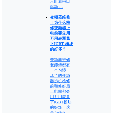
只盯着串口
驱动 …
变频器维修
｜为什么检
修变频器上
电前要先用
万用表测量
下IGBT 模块
的好坏？
变频器维修
老师傅都有
一个习惯，
坏了的变频
器拆机检修
前和修好后
上电前都会
用万用表量
下IGBT模块
的好坏，这
是为什么