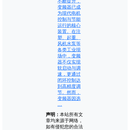
不断提升，
变频器已成
为现代电机
控制与节能
运行的核心
装置。在注
塑、起重、
风机水泵等
各类工业现
场中，变频
器不仅实现
软启动与调
速，更通过
闭环控制达
到高精度调
节。然而，
变频器因选
…
声明：
本站所有文
章均来源于网络，
如有侵犯您的合法