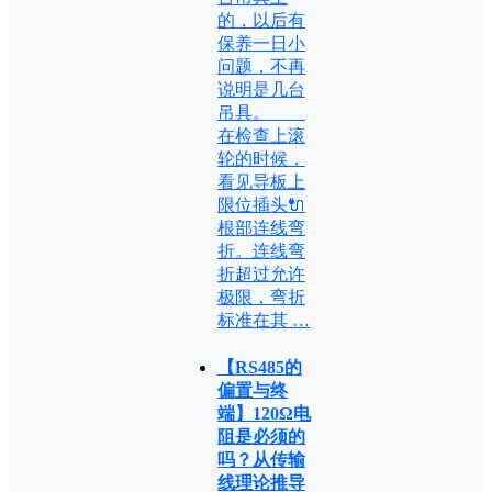
的，以后有
保养一日小
问题，不再
说明是几台
吊具。
在检查上滚
轮的时候，
看见导板上
限位插头🔌
根部连线弯
折。连线弯
折超过允许
极限，弯折
标准在其 …
【RS485的
偏置与终
端】120Ω电
阻是必须的
吗？从传输
线理论推导