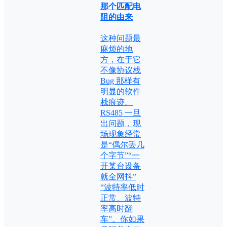
那个匹配电
阻的由来
这种问题最
麻烦的地
方，在于它
不像协议栈
Bug 那样有
明显的软件
栈痕迹。
RS485 一旦
出问题，现
场现象经常
是“偶尔丢几
个字节”“一
开某台设备
就全网抖”
“波特率低时
正常、波特
率高时翻
车”。你如果