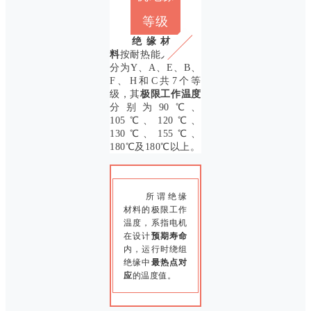
等级
绝缘材
料
按耐热能力
分为Y、A、E、B、
F、H和C共7个等
级，其
极限工作温度
分别为90℃、
105℃、120℃、
130℃、155℃、
180℃及180℃以上。
所谓绝缘
材料的极限工作
温度，系指电机
在设计
预期寿命
内，运行时绕组
绝缘中
最热点对
应
的温度值。