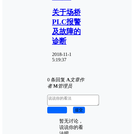
关于场桥
PLC报警
及故障的
诊断
2018-11-1
5:19:37
0 条回复
A
文章作
者
M
管理员
取消回复
提交
暂无讨论，
说说你的看
法吧