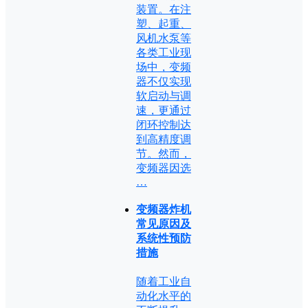
装置。在注
塑、起重、
风机水泵等
各类工业现
场中，变频
器不仅实现
软启动与调
速，更通过
闭环控制达
到高精度调
节。然而，
变频器因选
…
变频器炸机
常见原因及
系统性预防
措施
随着工业自
动化水平的