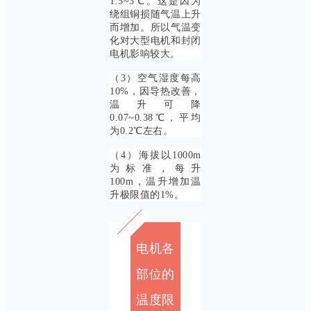
1.5~3℃。这是因为
绕组铜损随气温上升
而增加。所以气温变
化对大型电机和封闭
电机影响较大。
（3）空气湿度每高
10%，因导热改善，
温升可降
0.07~0.38℃，平均
为0.2℃左右。
（4）海拔以1000m
为标准，每升
100m，温升增加温
升极限值的1%。
电机各
部位的
温度限