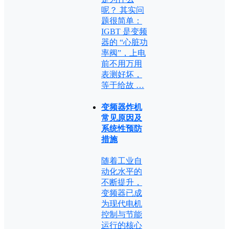
呢？ 其实问
题很简单：
IGBT 是变频
器的 “心脏功
率阀”，上电
前不用万用
表测好坏，
等于给故 …
变频器炸机
常见原因及
系统性预防
措施
随着工业自
动化水平的
不断提升，
变频器已成
为现代电机
控制与节能
运行的核心