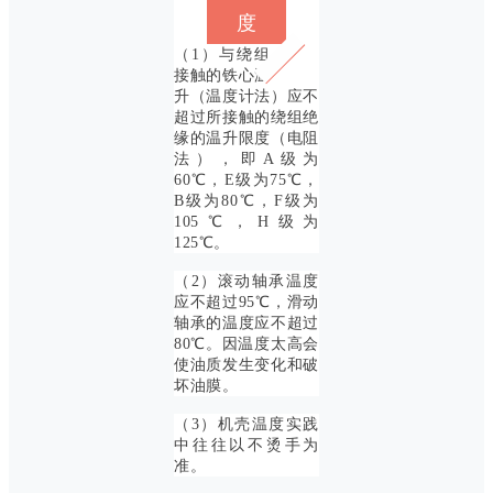
度
（1）与绕组
接触的铁心温
升（温度计法）应不
超过所接触的绕组绝
缘的温升限度（电阻
法），即A级为
60℃，E级为75℃，
B级为80℃，F级为
105℃，H级为
125℃。
（2）滚动轴承温度
应不超过95℃，滑动
轴承的温度应不超过
80℃。因温度太高会
使油质发生变化和破
坏油膜。
（3）机壳温度实践
中往往以不烫手为
准。