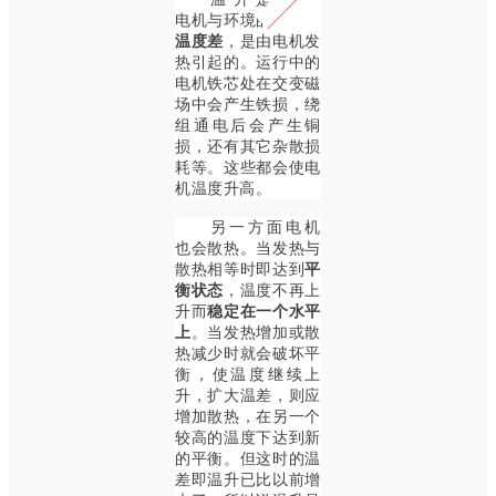
电机与环境的
温度差
，是由电机发
热引起的。运行中的
电机铁芯处在交变磁
场中会产生铁损，绕
组通电后会产生铜
损，还有其它杂散损
耗等。这些都会使电
机温度升高。
另一方面电机
也会散热。当发热与
散热相等时即达到
平
衡状态
，温度不再上
升而
稳定在一个水平
上
。当发热增加或散
热减少时就会破坏平
衡，使温度继续上
升，扩大温差，则应
增加散热，在另一个
较高的温度下达到新
的平衡。但这时的温
差即温升已比以前增