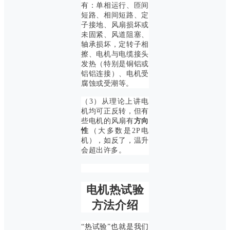
有：单相运行、匝间
短路、相间短路、
定
子接地、风扇损坏或
未固紧、风道阻塞、
轴承损坏，定转子相
擦、电机与电缆接头
发热（特别是铜铝或
铝铝连接）、电机受
腐蚀或受潮等。
（3）从理论上讲电
机均可正反转，但有
些电机的风扇有
方向
性
（大多数是2P电
机），如反了，温升
会超出许多。
电机热试验
方法介绍
“热试验”也就是我们