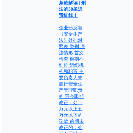
条款解读 | 刑
法的38条追
责红线！
企业违反新
《安全生产
法》处罚对
照表 类别 违
法情形 首次
检查 逾期不
到位 组织机
构和职责 主
要负责人未
履行安全生
产管理职责
的 责令限期
改正，处二
万元以上五
万元以下的
罚款 逾期未
改正的，处