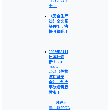
五万元以上
十 …
《安全生产
法》全文图
解PPT，快
快收藏吧！
2026年8月1
日国标焕
新！GB
9448-
2025《焊接
与切割安
全》→动火
事故追责新
标准！
时隔26
年，替代GB