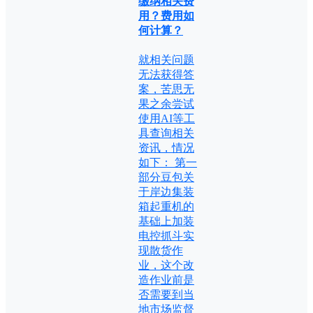
缴纳相关费
用？费用如
何计算？
就相关问题
无法获得答
案，苦思无
果之余尝试
使用AI等工
具查询相关
资讯，情况
如下： 第一
部分豆包关
于岸边集装
箱起重机的
基础上加装
电控抓斗实
现散货作
业，这个改
造作业前是
否需要到当
地市场监督