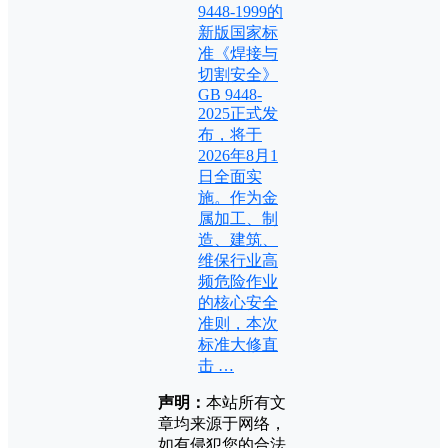
9448-1999的
新版国家标
准《焊接与
切割安全》
GB 9448-
2025正式发
布，将于
2026年8月1
日全面实
施。作为金
属加工、制
造、建筑、
维保行业高
频危险作业
的核心安全
准则，本次
标准大修直
击 …
声明：
本站所有文
章均来源于网络，
如有侵犯您的合法