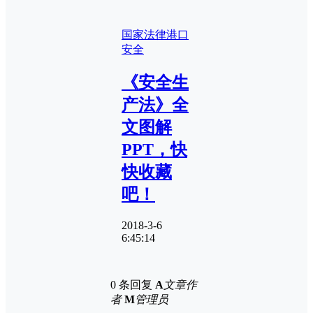
国家法律
港口
安全
《安全生
产法》全
文图解
PPT，快
快收藏
吧！
2018-3-6
6:45:14
0 条回复
A
文章作
者
M
管理员