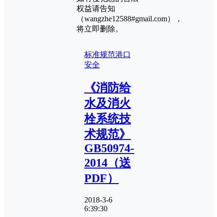
权益请告知
（wangzhe12588#gmail.com），
将立即删除。
标准规范
港口
安全
《消防给
水及消火
栓系统技
术规范》
GB50974-
2014（送
PDF）
2018-3-6
6:39:30