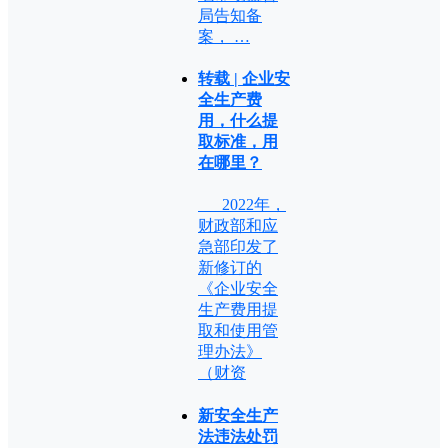
局告知备
案， …
转载 | 企业安
全生产费
用，什么提
取标准，用
在哪里？
2022年，
财政部和应
急部印发了
新修订的
《企业安全
生产费用提
取和使用管
理办法》
（财资
新安全生产
法违法处罚