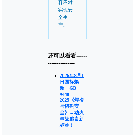
容应对
实现安
全生
产。
---------------------
还可以看看------
---------------
2026年8月1
日国标焕
新！GB
9448-
2025《焊接
与切割安
全》→动火
事故追责新
标准！