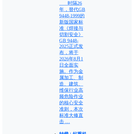
时隔26
年，替代GB
9448-1999的
新版国家标
准《焊接与
切割安全》
GB 9448-
2025正式发
布，将于
2026年8月1
日全面实
施。作为金
属加工、制
造、建筑、
维保行业高
频危险作业
的核心安全
准则，本次
标准大修直
击 …