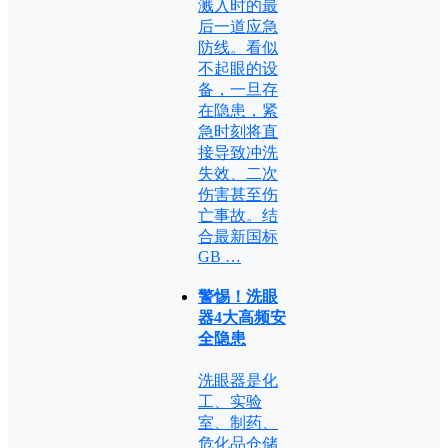
溅入时的最
后一道应急
防线。看似
不起眼的设
备，一旦存
在隐患，紧
急时刻将直
接导致冲洗
失效、二次
伤害甚至伤
亡事故。结
合最新国标
GB …
警惕！洗眼
器4大高频安
全隐患
洗眼器是化
工、实验
室、制药、
危化品仓储