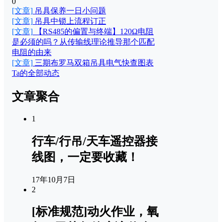
0
[文章]
吊具保养一日小问题
[文章]
吊具中锁上流程订正
[文章]
【RS485的偏置与终端】120Ω电阻
是必须的吗？从传输线理论推导那个匹配
电阻的由来
[文章]
三期布罗马双箱吊具电气快查图表
Ta的全部动态
文章聚合
1
行车/行吊/天车遥控器接
线图，一定要收藏！
17年10月7日
2
[标准规范]动火作业，氧