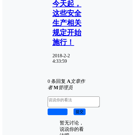
今天起，
这些安全
生产相关
规定开始
施行！
2018-2-2
4:33:59
0 条回复
A
文章作
者
M
管理员
取消回复
提交
暂无讨论，
说说你的看