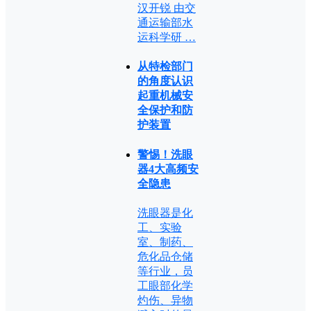
汉开锐 由交
通运输部水
运科学研 …
从特检部门
的角度认识
起重机械安
全保护和防
护装置
警惕！洗眼
器4大高频安
全隐患
洗眼器是化
工、实验
室、制药、
危化品仓储
等行业，员
工眼部化学
灼伤、异物