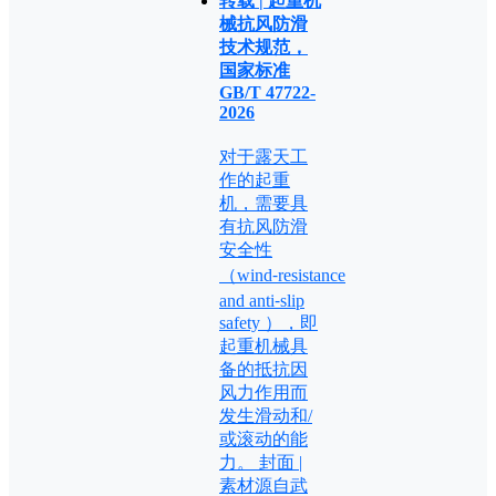
转载 | 起重机
械抗风防滑
技术规范，
国家标准
GB/T 47722-
2026
对于露天工
作的起重
机，需要具
有抗风防滑
安全性
（wind⁃resistance
and anti⁃slip
safety ），即
起重机械具
备的抵抗因
风力作用而
发生滑动和/
或滚动的能
力。 封面 |
素材源自武