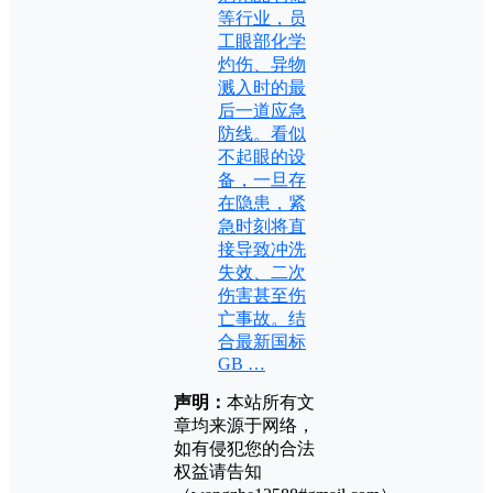
等行业，员
工眼部化学
灼伤、异物
溅入时的最
后一道应急
防线。看似
不起眼的设
备，一旦存
在隐患，紧
急时刻将直
接导致冲洗
失效、二次
伤害甚至伤
亡事故。结
合最新国标
GB …
声明：
本站所有文
章均来源于网络，
如有侵犯您的合法
权益请告知