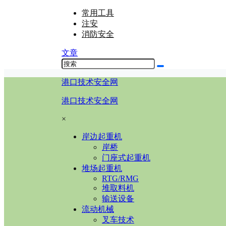
常用工具
注安
消防安全
文章
港口技术安全网
港口技术安全网
×
岸边起重机
岸桥
门座式起重机
堆场起重机
RTG/RMG
堆取料机
输送设备
流动机械
叉车技术