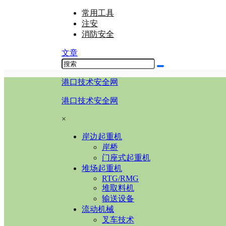
常用工具
注安
消防安全
文章
港口技术安全网
港口技术安全网
×
岸边起重机
岸桥
门座式起重机
堆场起重机
RTG/RMG
堆取料机
输送设备
流动机械
叉车技术