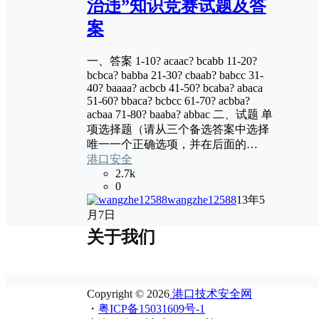
治违”知识竞赛试题及答
案
一、答案 1-10? acaac? bcabb 11-20?
bcbca? babba 21-30? cbaab? babcc 31-
40? baaaa? acbcb 41-50? bcaba? abaca
51-60? bbaca? bcbcc 61-70? acbba?
acbaa 71-80? baaba? abbac 二、试题 单
项选择题（请从三个备选答案中选择
唯一一个正确选项，并在后面的…
港口安全
2.7k
0
wangzhe12588
13年5
月7日
关于我们
Copyright © 2026
港口技术安全网
・
粤ICP备15031609号-1