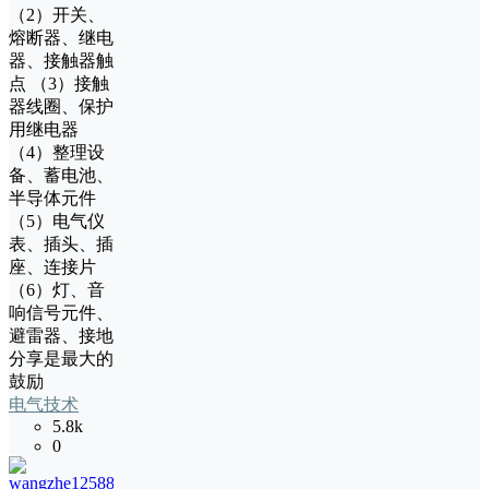
（2）开关、
熔断器、继电
器、接触器触
点 （3）接触
器线圈、保护
用继电器
（4）整理设
备、蓄电池、
半导体元件
（5）电气仪
表、插头、插
座、连接片
（6）灯、音
响信号元件、
避雷器、接地
分享是最大的
鼓励
电气技术
5.8k
0