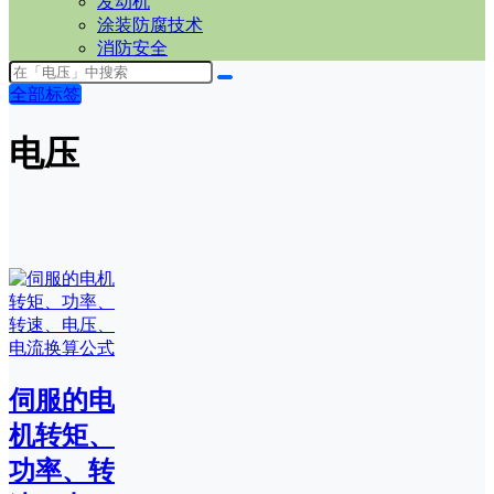
发动机
涂装防腐技术
消防安全
全部标签
电压
伺服的电
机转矩、
功率、转