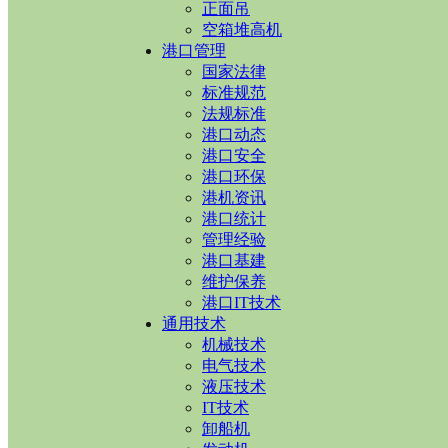
正面吊
空箱堆高机
港口管理
国家法律
标准规范
法规标准
港口动态
港口安全
港口环保
港机资讯
港口统计
管理经验
港口基建
维护保养
港口IT技术
通用技术
机械技术
电气技术
液压技术
IT技术
卸船机