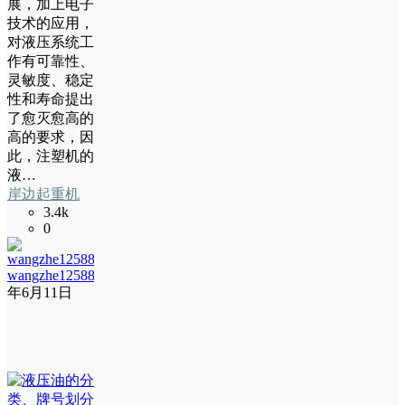
展，加上电子
技术的应用，
对液压系统工
作有可靠性、
灵敏度、稳定
性和寿命提出
了愈灭愈高的
高的要求，因
此，注塑机的
液…
岸边起重机
3.4k
0
wangzhe12588
12
年6月11日