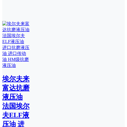
埃尔夫来
富达抗磨
液压油
法国埃尔
夫ELF液
压油 进