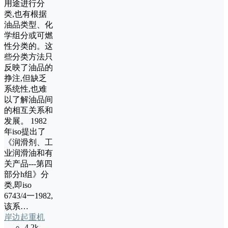
用途进行分
类,也有根据
油品类型、化
学组分或可燃
性分类的。这
些分类方法只
反映了油品的
挣注,但缺乏
系统性,也难
以了解油品间
的相互关系和
发展。 1982
年iso提出了
《润滑剂、工
业润滑油和有
关产品---第四
部分h组》分
类,即iso
6743/4一1982,
该系…
岸边起重机
4.2k