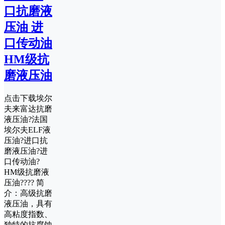
口抗磨液
压油 进
口传动油
HM级抗
磨液压油
点击下载埃尔
夫来富达抗磨
液压油?法国
埃尔夫ELF液
压油?进口抗
磨液压油?进
口传动油?
HM级抗磨液
压油???? 简
介：高级抗磨
液压油，具有
高粘度指数、
独特的抗腐蚀