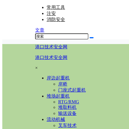
常用工具
注安
消防安全
文章
港口技术安全网
港口技术安全网
×
岸边起重机
岸桥
门座式起重机
堆场起重机
RTG/RMG
堆取料机
输送设备
流动机械
叉车技术