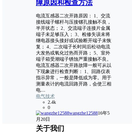
障原因和检查方法
电流互感器二次开路原因： 1、交流
接线端子螺杆与压接镙孔接触不良，
半开状态； 2、交流端子连接片金属
端子未足够压入； 3、检修失误未将
继电器接头接好或试验断开端子未恢
复； 4、二次端子长时间后松动电流
大发热或氧化过热而开路； 5、室外
端子箱受潮端子锈蚀严重接触不良。
电流互感器二次开路故障一般可从以
下现象进行检查判断： 1、回路仪表
指示异常，一般是降低或为零。用于
测量表计的电流回路开路，会使三相
电…
电气技术
2.4k
0
wangzhe12588
16年5
月20日
关于我们