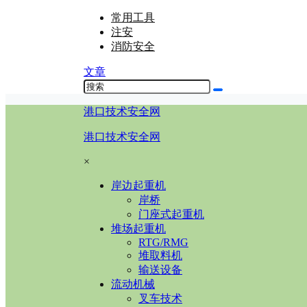
常用工具
注安
消防安全
文章
港口技术安全网
港口技术安全网
×
岸边起重机
岸桥
门座式起重机
堆场起重机
RTG/RMG
堆取料机
输送设备
流动机械
叉车技术