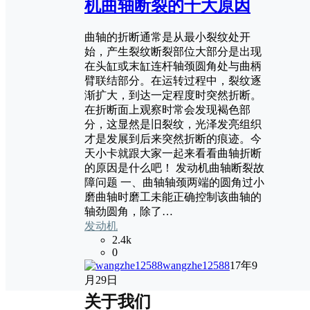
机曲轴断裂的十大原因
曲轴的折断通常是从最小裂纹处开
始，产生裂纹断裂部位大部分是出现
在头缸或末缸连杆轴颈圆角处与曲柄
臂联结部分。在运转过程中，裂纹逐
渐扩大，到达一定程度时突然折断。
在折断面上观察时常会发现褐色部
分，这显然是旧裂纹，光泽发亮组织
才是发展到后来突然折断的痕迹。今
天小卡就跟大家一起来看看曲轴折断
的原因是什么吧！ 发动机曲轴断裂故
障问题 一、曲轴轴颈两端的圆角过小
磨曲轴时磨工未能正确控制该曲轴的
轴劲圆角，除了…
发动机
2.4k
0
wangzhe12588
17年9
月29日
关于我们