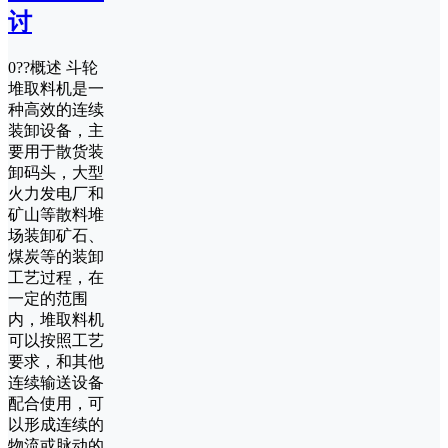
讨
0??概述 斗轮
堆取料机是一
种高效的连续
装卸设备，主
要用于散货装
卸码头，大型
火力发电厂和
矿山等散料堆
场装卸矿石、
煤炭等的装卸
工艺过程，在
一定的范围
内，堆取料机
可以按照工艺
要求，和其他
连续输送设备
配合使用，可
以形成连续的
物流或脉动的