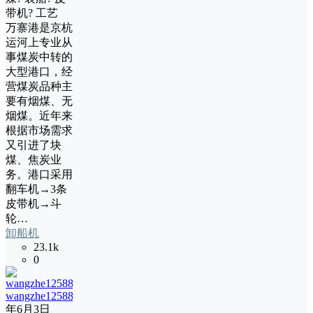
带机? 工艺
万寨港是京杭
运河上专业从
事煤炭中转的
大型港口，经
营煤炭品种主
要有烟煤、无
烟煤。近年来
根据市场需求
又引进了块
煤、焦炭业
务。港口采用
翻车机→3条
皮带机→斗
轮…
卸船机
23.1k
0
wangzhe12588
13
年6月3日