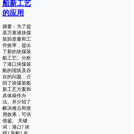
船新工艺
的应用
摘要：为了提
高万寨港块煤
装卸质量和工
作效率，提出
了新的块煤装
船工艺。分析
了港口块煤装
船的现状及存
在的问题，介
绍了块煤装船
新工艺方案和
具体操作办
法。并介绍了
解决难点和使
用效果，可供
借鉴。 关键
词：港口? 块
煤? 装船? 皮