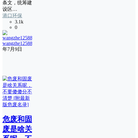
条文，统筹建
设区…
港口环保
3.1k
0
wangzhe12588
19
年7月9日
危废和固
废是啥关