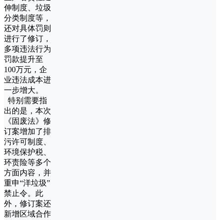
伸制度、垃圾
分类制度等，
还对具体罚则
进行了修订，
多项违法行为
罚款提升至
100万元，企
业违法成本进
一步增大。
特别需要指
出的是，本次
《固废法》修
订案增加了排
污许可制度、
环境保护税、
环责险等多个
方面内容，并
重申“洋垃圾”
禁止令。此
外，修订案还
新增区域合作