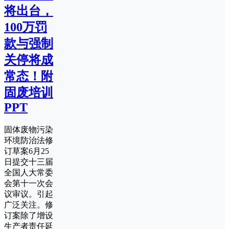
将出台，
100万罚
款与强制
关停将成
常态！附
固废培训
PPT
固体废物污染
环境防治法修
订草案6月25
日提交十三届
全国人大常委
会第十一次会
议审议。引起
广泛关注。修
订案除了增设
生产者责任延