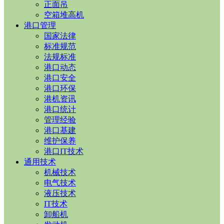
正面吊
空箱堆高机
港口管理
国家法律
标准规范
法规标准
港口动态
港口安全
港口环保
港机资讯
港口统计
管理经验
港口基建
维护保养
港口IT技术
通用技术
机械技术
电气技术
液压技术
IT技术
卸船机