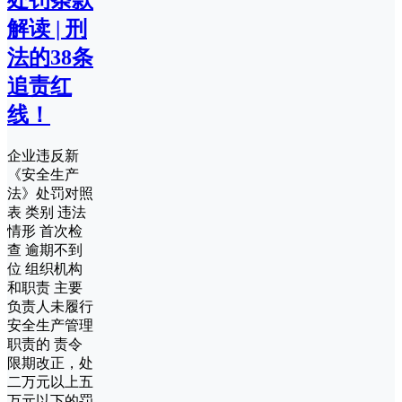
处罚条款
解读 | 刑
法的38条
追责红
线！
企业违反新
《安全生产
法》处罚对照
表 类别 违法
情形 首次检
查 逾期不到
位 组织机构
和职责 主要
负责人未履行
安全生产管理
职责的 责令
限期改正，处
二万元以上五
万元以下的罚