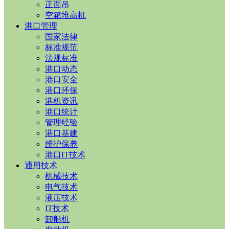
正面吊
空箱堆高机
港口管理
国家法律
标准规范
法规标准
港口动态
港口安全
港口环保
港机资讯
港口统计
管理经验
港口基建
维护保养
港口IT技术
通用技术
机械技术
电气技术
液压技术
IT技术
卸船机