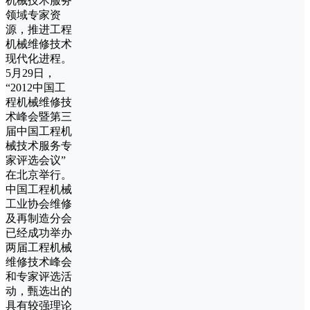
机械技术服务
领域专家资
源，推进工程
机械维修技术
现代化进程。
5月29日，
“2012中国工
程机械维修技
术峰会暨第三
届中国工程机
械技术服务专
家评选会议”
在北京举行。
中国工程机械
工业协会维修
及再制造分会
已经成功举办
两届工程机械
维修技术峰会
和专家评选活
动，甄选出的
具有较强理论