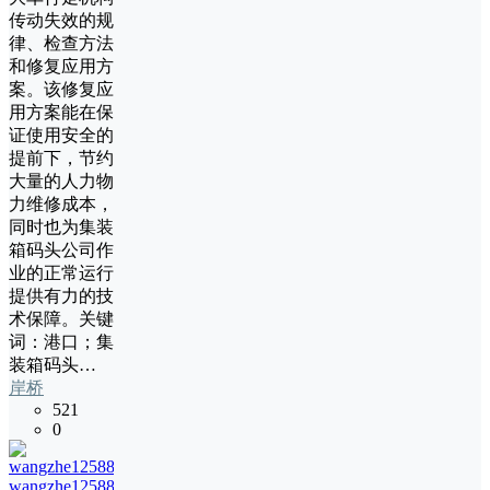
传动失效的规
律、检查方法
和修复应用方
案。该修复应
用方案能在保
证使用安全的
提前下，节约
大量的人力物
力维修成本，
同时也为集装
箱码头公司作
业的正常运行
提供有力的技
术保障。关键
词：港口；集
装箱码头…
岸桥
521
0
wangzhe12588
23